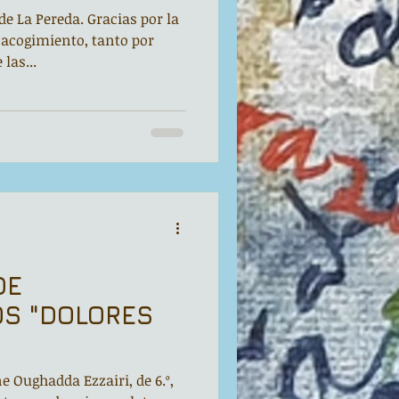
 La Pereda. Gracias por la
 acogimiento, tanto por
las...
DE
OS "DOLORES
 Oughadda Ezzairi, de 6.º,