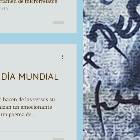
ertamen de microrrelatos
ría...
 DÍA MUNDIAL
o hacen de los versos su
onizan un emocionante
 un poema de...