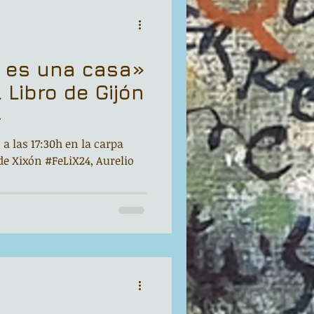
 es una casa»
l Libro de Gijón
4
 a las 17:30h en la carpa
 de Xixón #FeLiX24, Aurelio