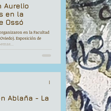
 Aurelio
s en la
re Ossó
 organizaron en la Facultad
Oviedo). Exposición de
oemas...
en Ablaña - La