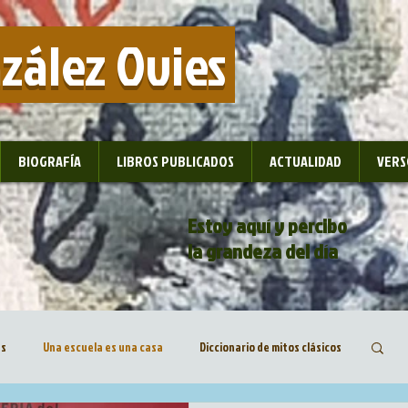
nzález Ovies
BIOGRAFÍA
LIBROS PUBLICADOS
ACTUALIDAD
VERS
Estoy aquí y percibo
la grandeza del día
as
Una escuela es una casa
Diccionario de mitos clásicos