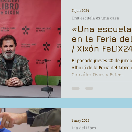
Noche de Cumpleaños
La rucha
21 jun 2024
Una escuela es una casa
«Una escuela
Asturias Capital Mundial Poesía
Fundación Princesa de Asturias
en la Feria de
/ Xixón FeLiX2
edo
Corrada de la Poesía
Día del Libro
El pasado jueves 20 de junio
Alborá de la Feria del Libro
González Ovies y Ester...
s
Recital
Taller literario
Entonces
ara grandes poetas
1 may 2024
Día del Libro