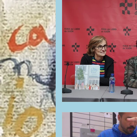
La ventana
BocArtes y Oficios
Asociación d'Escritores d'Asturies
Una mitología
Universidad de Ovi
Día Mundial de la Poesía
Galardone
Vengo del norte
Pequeños pasos p