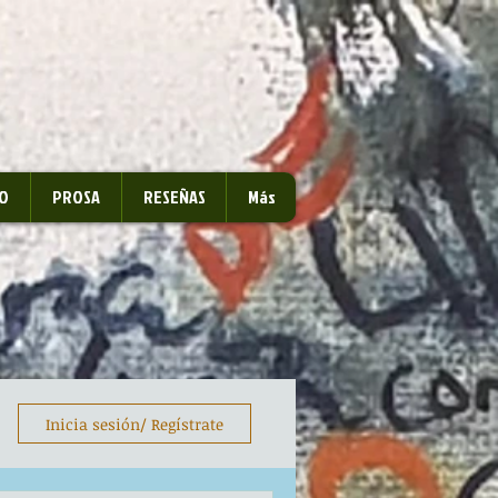
O
PROSA
RESEÑAS
Más
Inicia sesión/ Regístrate