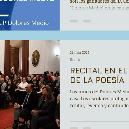
son los ganadores del IX C
"Dolores Medio" en la catego
22 mar 2024
Recital
RECITAL EN EL
DE LA POESÍA
Los niños del Dolores Medi
casa Los escolares protag
recital, leyendo y cantando