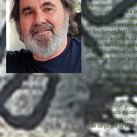
Departamento de Filolo
de Filología de 1996 a 
administración univer
coordinación en revist
en los Jueves de Filolo
expresión artística. L
talleres literarios d
Oviedo) incentivó la 
publicaciones por par
"Ellos, sin duda
Fotografía M.A.
expertos y fortal
un vivo poema, qu
qué lugar dispone
Desde su primer poe
una casa
(Pinta-Pintar
mucho. Que son todo. 
más larga que la vida