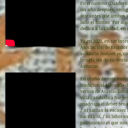
En el camino
(Cuaderno
un año después, recoge
instantes que ambos 
lado el himno ‘Por alg
dedica a la ciudad, en
Ya en 2021, en un inte
Asociación de Escritor
solidario
Instant.es
, c
beneficios de su venta
Asturias.
En otoño de este mism
tradicional Alborada d
versos de Aurelio Gonz
villa candasina fue re
madruga el deber tenaz
/ ni sacian la escasez
sacrificio, / ni labor
patrimonio el que nos 