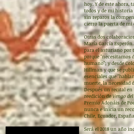
hoy. Y de este ahora, 
todos y de mi historia
sin reparos la compenet
cierro la puerta de mi 
Otras dos colaboracio
María García Esperón.
para el asturiano por 
porque "necesitamos di
humano"; y desde Co
Hillman y que se publ
esenciales que "hablan 
muerte, la necesidad d
Después un recital en 
reedición de
Vengo del
Premio Adonáis de Poe
nunca e inicia un rec
Chile, Ecuador, Españ
Será el 2018 un año in