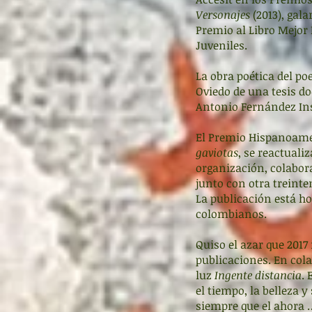
Versonajes
(2013), gal
Premio al Libro Mejor 
Juveniles.
La obra poética del po
Oviedo de una tesis do
Antonio Fernández In
El Premio Hispanoame
gaviotas
, se reactuali
organización, colabor
junto con otra treint
La publicación está ho
colombianos.
Quiso el azar que 2017
publicaciones. En cola
luz
Ingente distancia
.
el tiempo, la belleza 
siempre que el ahora 