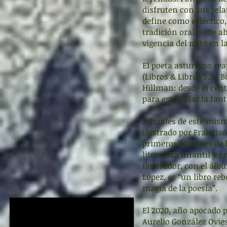
disfruten con sus rela
define como ecléctico,
tradición oral». «De ah
vigencia del mito en l
El poeta asturiano re
(Libros & Libros S.A., 
Hillman: desde el cent
para estimular la fant
A finales de este mism
ilustrado por Francisc
primeros álbumes de la
literatura infantil y 
ilustrador, con el álb
López, es “un libro re
magia de la poesía”.
El 2020, año apocado 
Aurelio González Ovie