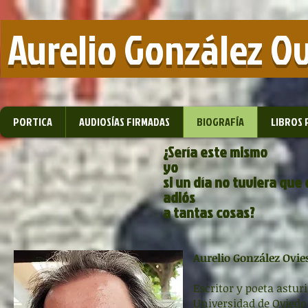
​ Aurelio González O
PORTICA
AUDIOSÍAS FIRMADAS
BIOGRAFÍA
LIBROS 
¿Sería este mismo
yo
si un día no tuviera que 
adiós
a tantas cosas?
Aurelio González Ovi
Escritor y poeta asturi
Universidad de Oviedo 