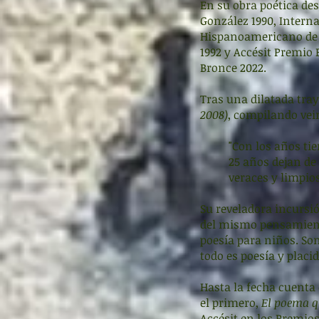
En su obra poética des
González 1990, Interna
Hispanoamericano de 
1992 y Accésit Premio E
Bronce 2022.
Tras una dilatada tray
2008)
, compilando vei
"Con los años ti
25 años dejan de 
veraces y limpio
Su reveladora incursió
del mismo pensamiento
poesía para niños. So
todo es poesía y placi
Hasta la fecha cuenta
el primero,
El poema q
Accésit en los Premios