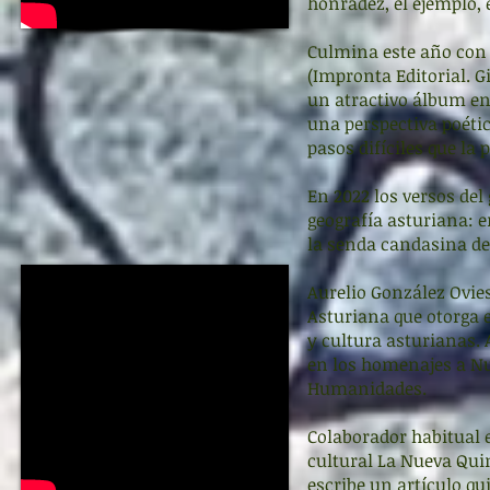
honradez, el ejemplo, e
Culmina este año con 
(Impronta Editorial. G
un atractivo álbum en 
una perspectiva poétic
pasos difíciles que l
En 2022 los versos del
geografía asturiana: e
la senda candasina d
Aurelio González Ovies
Asturiana que otorga e
y cultura asturianas. 
en los homenajes a Nu
Humanidades.
Colaborador habitual 
cultural La Nueva Qu
escribe un artículo qu