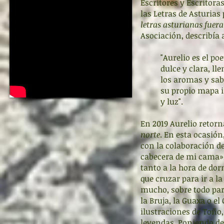
Escritores y Escritora
las Letras de Asturias
letras asturianas fuera
Asociación, describía 
"Aurelio es el po
dulce y clara, l
los aromas y sabo
su propio mapa in
y luz".
En 2019 Aurelio retorn
norte
. En esta ocasión,
con la colaboración d
cabecera de mi cama»,
tanto a la hora de d
que cruzar para ir a l
mucho, sobre todo para
la Bruja, la Guaxa o e
ilustraciones de Toño
leyendas. Poniendo de