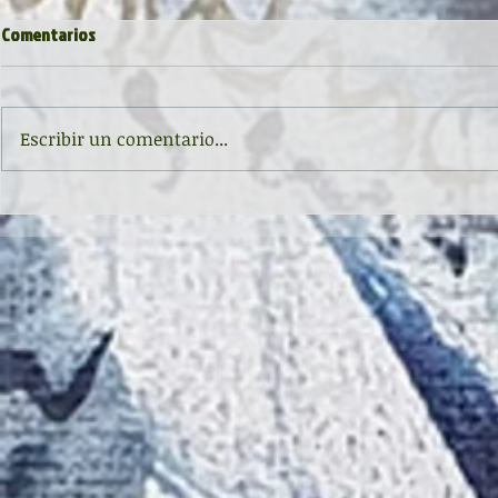
Comentarios
Escribir un comentario...
«Una escuela es una casa» en la
Encuentro con
Feria del Libro de Gijón / Xixón
Ovies en la F
FeLiX24