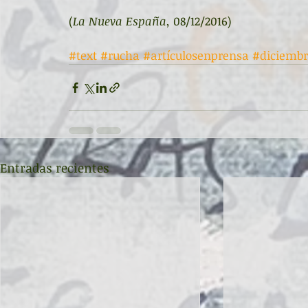
(
La Nueva España
, 08/12/2016)
#text
#rucha
#artículosenprensa
#diciembr
Entradas recientes