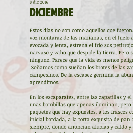
8 dic 2016
Diccionario de mitos clásicos
La ventana
BocArtes
DICIEMBRE
Noche de Cumpleaños
La rucha
Asociación d'Escr
Estos días no son como aquellos que fueron. 
voz montaraz de las mañanas, en el hielo a
evocada y lenta, estrena el frío sus petirro
Asturias Capital Mundial Poesía
Fundación Princesa de
narvaso y vaho que despide la tierra. Pero
ninguno. Parece que la vida es menos peligr
 Soñamos como sueñan los brotes de las zar
campesinos. De la escasez germina la abund
Universidad de Oviedo
Corrada de la Poesía
Día 
aprendimos.
En los escaparates, entre las zapatillas y e
Día Mundial de la Poesía
Galardones
Recital
unas bombillas que apenas iluminan, pero l
paquetes que hay expuestos, a los frascos c
inicial bordada, a la torta exquisita de pan
Entonces
Vengo del norte
Pequeños pasos para
siempre, donde anuncian alubias y caldo y f