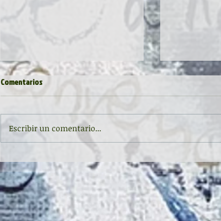
Comentarios
Escribir un comentario...
Inauguración de la exposición
II CONCURSO 
'Raigambre', de Agustín García y
RELATO Y POE
Aurelio González Ovies
GONZÁLEZ OVI