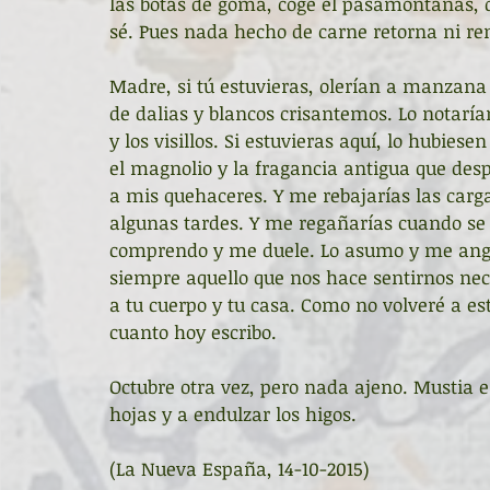
las botas de goma, coge el pasamontañas, qu
sé. Pues nada hecho de carne retorna ni rena
Madre, si tú estuvieras, olerían a manzana 
de dalias y blancos crisantemos. Lo notarían 
y los visillos. Si estuvieras aquí, lo hubies
el magnolio y la fragancia antigua que des
a mis quehaceres. Y me rebajarías las carga
algunas tardes. Y me regañarías cuando se m
comprendo y me duele. Lo asumo y me angu
siempre aquello que nos hace sentirnos ne
a tu cuerpo y tu casa. Como no volveré a es
cuanto hoy escribo. 
Octubre otra vez, pero nada ajeno. Mustia e
hojas y a endulzar los higos. 
(La Nueva España, 14-10-2015) 