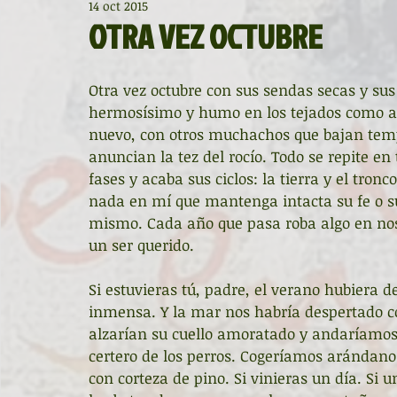
14 oct 2015
Diccionario de mitos clásicos
La ventana
BocArtes
OTRA VEZ OCTUBRE
Noche de Cumpleaños
La rucha
Asociación d'Escr
Otra vez octubre con sus sendas secas y sus 
hermosísimo y humo en los tejados como aqu
nuevo, con otros muchachos que bajan tempr
Asturias Capital Mundial Poesía
Fundación Princesa de
anuncian la tez del rocío. Todo se repite en
fases y acaba sus ciclos: la tierra y el tronc
nada en mí que mantenga intacta su fe o s
mismo. Cada año que pasa roba algo en no
Universidad de Oviedo
Corrada de la Poesía
Día 
un ser querido. 
Si estuvieras tú, padre, el verano hubiera
Día Mundial de la Poesía
Galardones
Recital
inmensa. Y la mar nos habría despertado c
alzarían su cuello amoratado y andaríamos o
certero de los perros. Cogeríamos arándano
Entonces
Vengo del norte
Pequeños pasos para
con corteza de pino. Si vinieras un día. Si 