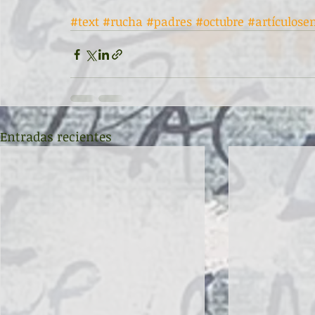
#text
#rucha
#padres
#octubre
#artículose
Entradas recientes