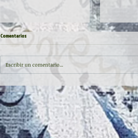
Comentarios
Escribir un comentario...
Inauguración de la exposición
II CONCURSO 
'Raigambre', de Agustín García y
RELATO Y POE
Aurelio González Ovies
GONZÁLEZ OVI