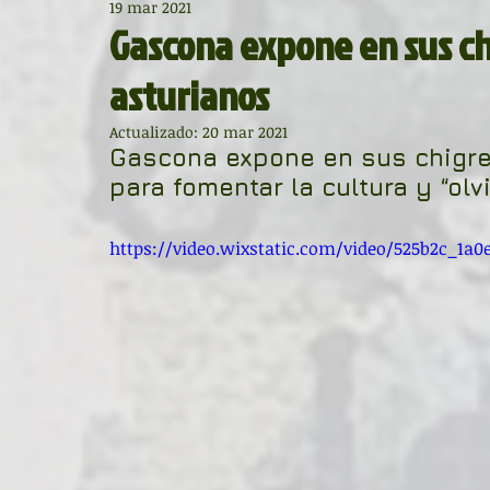
19 mar 2021
Diccionario de mitos clásicos
La ventana
BocArtes
Gascona expone en sus c
asturianos
Noche de Cumpleaños
La rucha
Asociación d'Escr
Actualizado:
20 mar 2021
Gascona expone en sus chigre
para fomentar la cultura y “ol
Asturias Capital Mundial Poesía
Fundación Princesa de
https://video.wixstatic.com/video/525b2c_1a
Universidad de Oviedo
Corrada de la Poesía
Día 
Día Mundial de la Poesía
Galardones
Recital
Entonces
Vengo del norte
Pequeños pasos para