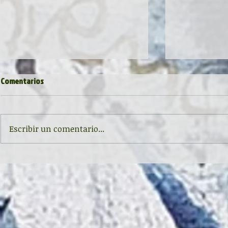
ESPUMILLÓN Y RAMA DE CANELA
PASADOS LOS 
Comentarios
Navidades de entonces. Había
Restas que s
en las Navidades un frío muy
la aceptació
distinto, un frío que no nos
momento emp
Escribir un comentario...
rebajaba temperatura alguna,
discurrir co
sino que congelaba los sentidos
desbordado? 
y convertía los días en días más
dejamos de m
hondos, días que er
esperas, par
como leves