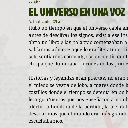
22 abr
Diccionario de mitos clásicos
La ventana
BocArtes
EL UNIVERSO EN UNA VOZ
Actualizado:
25 abr
Noche de Cumpleaños
La rucha
Asociación d'Escr
Hubo un tiempo en que el universo cabía en
antes de descifrar los signos, existía ese i
abría un libro y las palabras comenzaban 
sabíamos aún que aquello era literatura, ni 
Asturias Capital Mundial Poesía
Fundación Princesa de
solo sentíamos cómo algo se encendía dentr
chispa que iluminaba rincones de los prime
Universidad de Oviedo
Corrada de la Poesía
Día 
Historias y leyendas eran puertas, no eran 
el miedo se vestía de lobo, a mares donde l
castillos donde el tiempo se detenía en un 
Día Mundial de la Poesía
Galardones
Recital
letargo. Cuentos que nos enseñaron a nombrar
afecto, la hondura de la pérdida, la piel de
descubrimos que el mundo era más grande 
Entonces
Vengo del norte
Pequeños pasos para
escuchábamos.