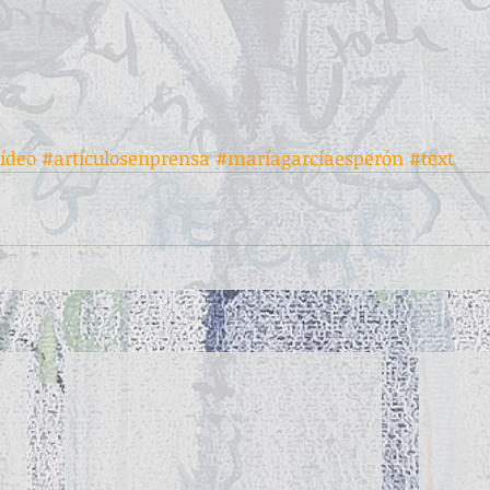
ídeo
#artículosenprensa
#maríagarcíaesperón
#text