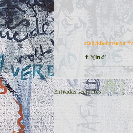
#felicidad
#rucha
#v
Entradas recientes