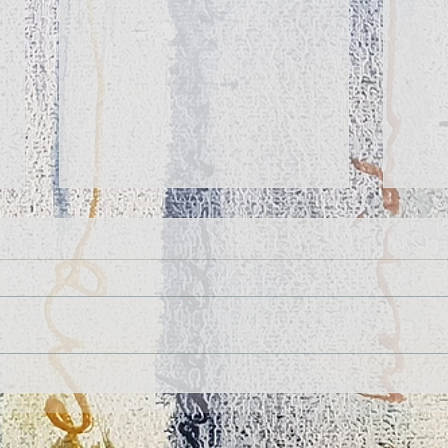
II CONCURSO INTERNACIONAL DE
Firma
RELATO Y POESÍA "POETA AURELIO
grand
GONZÁLEZ OVIES"
del L