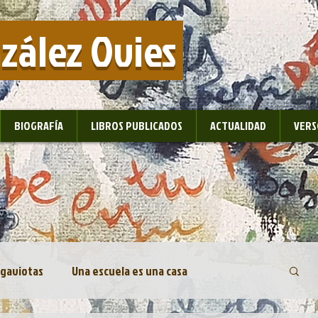
nzález Ovies
BIOGRAFÍA
LIBROS PUBLICADOS
ACTUALIDAD
VERS
 gaviotas
Una escuela es una casa