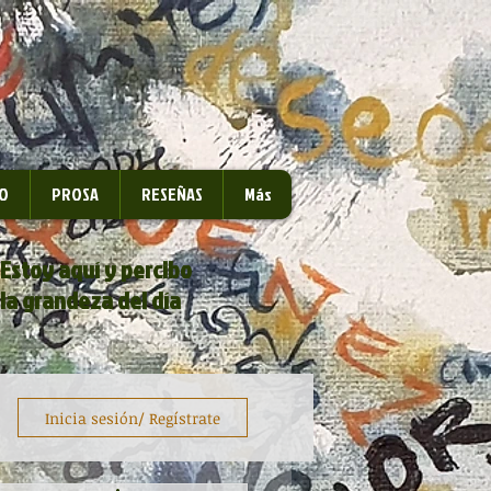
O
PROSA
RESEÑAS
Más
Estoy aquí y percibo
la grandeza del día
Inicia sesión/ Regístrate