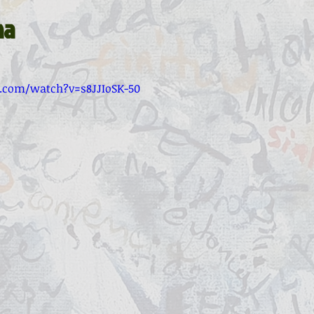
La ventana
BocArtes y Oficios
ha
ucha
Asociación d'Escritores d'Asturies
.com/watch?v=s8JJIoSK-50
Fundación Princesa de Asturias
Una mitología
ada de la Poesía
Día del Libro
ardones
Recital
Taller literario
Pequeños pasos para grandes poetas