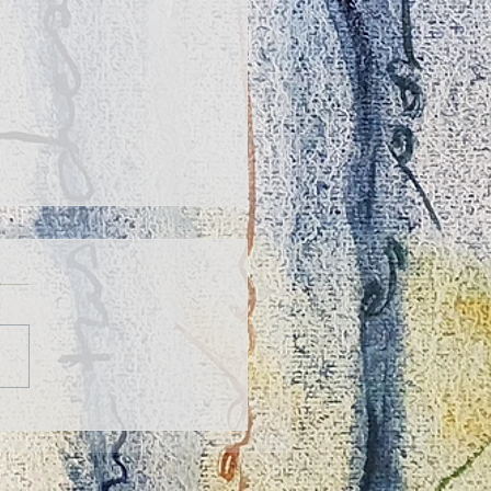
 de "Pequeños pasos para
es poetas" en Oviedo Feria
ibro - OFELIA