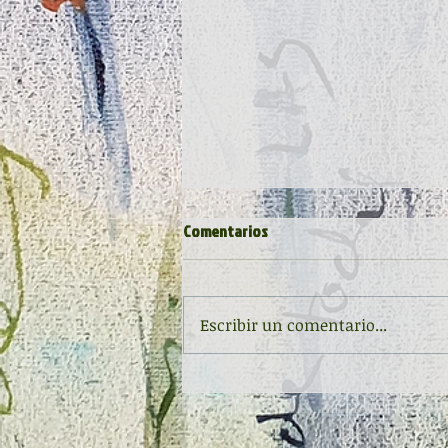
Comentarios
Escribir un comentario...
Inauguración de la exposición
'Raigambre', de Agustín García y
Aurelio González Ovies