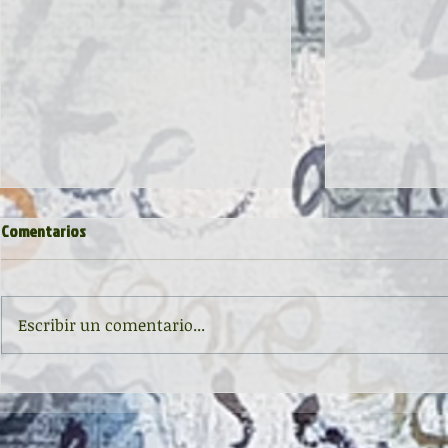
Comentarios
Escribir un comentario...
Inauguración de la exposición
II CONCURSO 
'Raigambre', de Agustín García y
RELATO Y POE
Aurelio González Ovies
GONZÁLEZ OVI