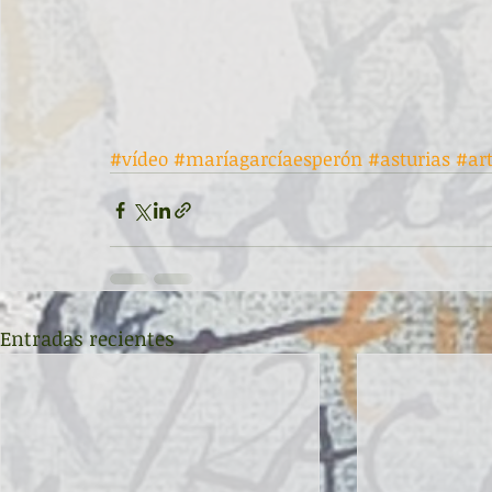
#vídeo
#maríagarcíaesperón
#asturias
#ar
Entradas recientes