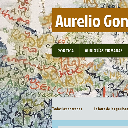
​ Aurelio Go
PORTICA
AUDIOSÍAS FIRMADAS
Todas las entradas
La hora de las gaviot