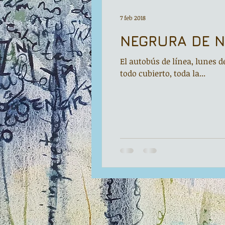
La ventana
BocArtes y Oficios
7 feb 2018
NEGRURA DE N
Asociación d'Escritores d'Asturies
El autobús de línea, lunes 
todo cubierto, toda la...
Una mitología
Universidad de Ovi
Día Mundial de la Poesía
Galardone
Vengo del norte
Pequeños pasos p