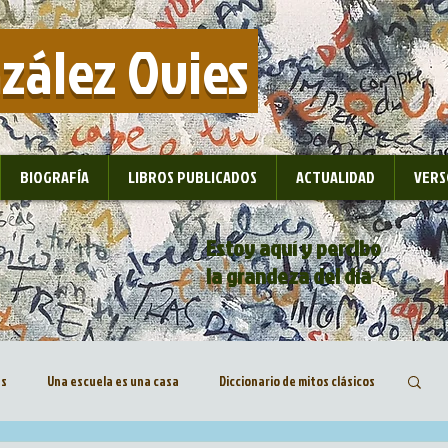
nzález Ovies
BIOGRAFÍA
LIBROS PUBLICADOS
ACTUALIDAD
VERS
Estoy aquí y percibo
la grandeza del día
as
Una escuela es una casa
Diccionario de mitos clásicos