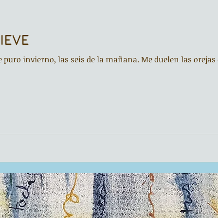
Noche de Cumpleaños
La rucha
IEVE
Asturias Capital Mundial Poesía
Fundación Princesa de Asturias
de puro invierno, las seis de la mañana. Me duelen las oreja
edo
Corrada de la Poesía
Día del Libro
s
Recital
Taller literario
Entonces
ara grandes poetas