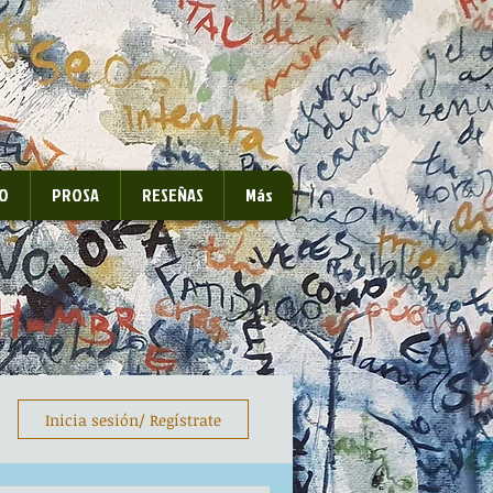
O
PROSA
RESEÑAS
Más
Inicia sesión/ Regístrate