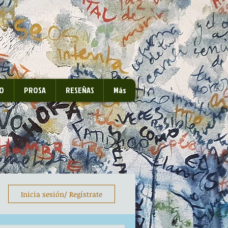
O
PROSA
RESEÑAS
Más
Inicia sesión/ Regístrate