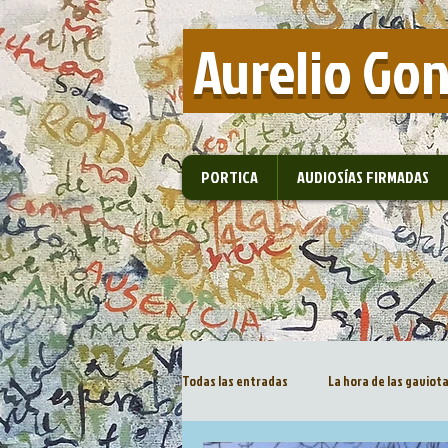
​ Aurelio Go
PORTICA
AUDIOSÍAS FIRMADAS
Todas las entradas
La hora de las gaviot