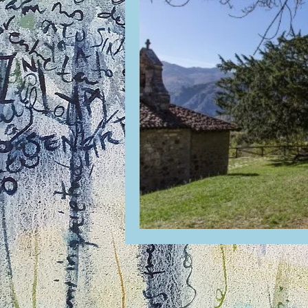
La ventana
BocArtes y Oficios
Asociación d'Escritores d'Asturies
Una mitología
Universidad de Ovi
Día Mundial de la Poesía
Galardone
Vengo del norte
Pequeños pasos p