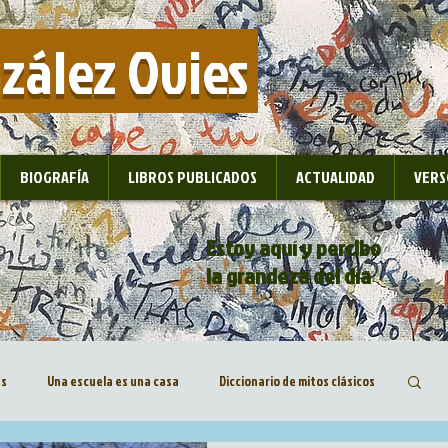
nzález Ovies
BIOGRAFÍA
LIBROS PUBLICADOS
ACTUALIDAD
VERS
Estoy aquí y percibo
la grandeza del día
as
Una escuela es una casa
Diccionario de mitos clásicos