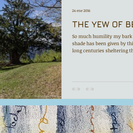
Noche de Cumpleaños
La rucha
24 ene 2016
THE YEW OF B
Asturias Capital Mundial Poesía
Fundación Princesa de Asturias
So much humility my bark
shade has been given by thi
long centuries sheltering th
edo
Corrada de la Poesía
Día del Libro
s
Recital
Taller literario
Entonces
ara grandes poetas