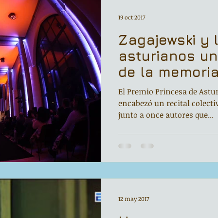
Noche de Cumpleaños
La rucha
19 oct 2017
Zagajewski y 
Asturias Capital Mundial Poesía
Fundación Princesa de Asturias
asturianos un
de la memoria
edo
Corrada de la Poesía
Día del Libro
ciudades
El Premio Princesa de Astur
encabezó un recital colect
junto a once autores que...
s
Recital
Taller literario
Entonces
ara grandes poetas
12 may 2017