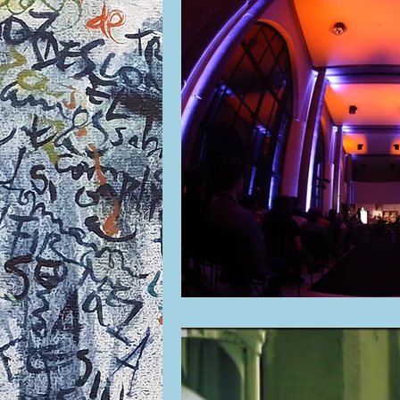
La ventana
BocArtes y Oficios
Asociación d'Escritores d'Asturies
Una mitología
Universidad de Ovi
Día Mundial de la Poesía
Galardone
Vengo del norte
Pequeños pasos p