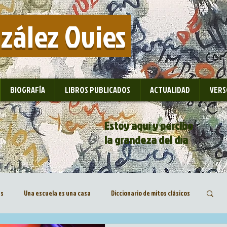
nzález Ovies
BIOGRAFÍA
LIBROS PUBLICADOS
ACTUALIDAD
VERS
Estoy aquí y percibo
la grandeza del día
as
Una escuela es una casa
Diccionario de mitos clásicos