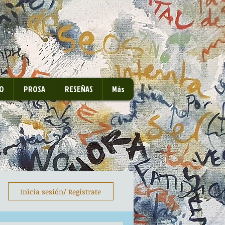
O
PROSA
RESEÑAS
Más
Inicia sesión/ Regístrate