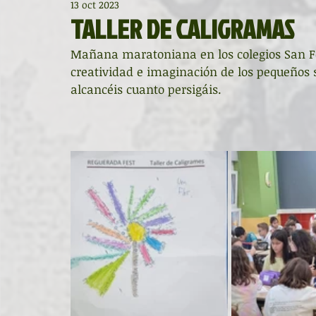
13 oct 2023
Diccionario de mitos clásicos
La ventana
BocArtes
TALLER DE CALIGRAMAS
Mañana maratoniana en los colegios San Fé
Noche de Cumpleaños
La rucha
Asociación d'Escr
creatividad e imaginación de los pequeños 
alcancéis cuanto persigáis.
Asturias Capital Mundial Poesía
Fundación Princesa de
Universidad de Oviedo
Corrada de la Poesía
Día 
Día Mundial de la Poesía
Galardones
Recital
Entonces
Vengo del norte
Pequeños pasos para