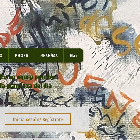
O
PROSA
RESEÑAS
Más
Estoy aquí y percibo
la grandeza del día
Inicia sesión/ Regístrate