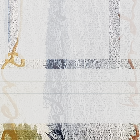
II CONCURSO INTERNACIONAL DE
Firma
RELATO Y POESÍA "POETA AURELIO
grand
GONZÁLEZ OVIES"
del L