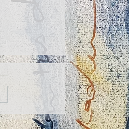
 de "Pequeños pasos para
es poetas" en Oviedo Feria
ibro - OFELIA