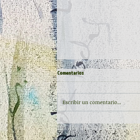
Comentarios
Escribir un comentario...
Inauguración de la exposición
'Raigambre', de Agustín García y
Aurelio González Ovies