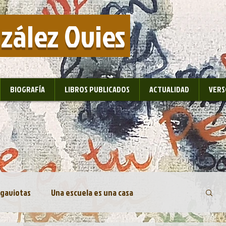
nzález Ovies
BIOGRAFÍA
LIBROS PUBLICADOS
ACTUALIDAD
VERS
 gaviotas
Una escuela es una casa