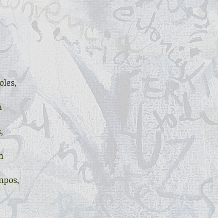
oles,
n
,
n
ampos,