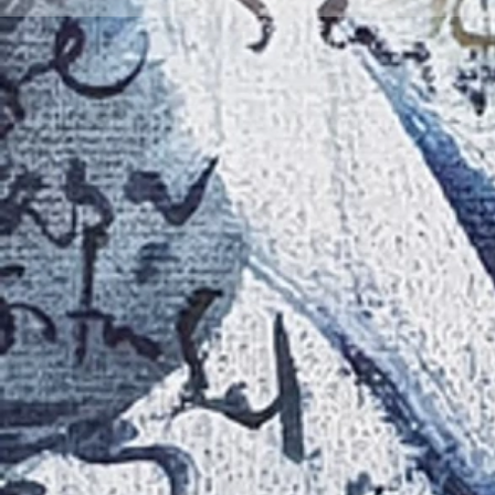
'Raigambre', de Agustín García y
RELATO Y POE
Aurelio González Ovies
GONZÁLEZ OVI