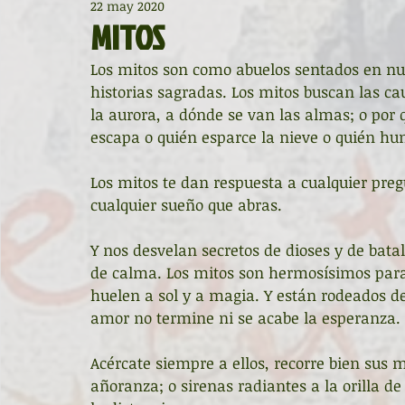
22 may 2020
Diccionario de mitos clásicos
La ventana
BocArtes
MITOS
Los mitos son como abuelos sentados en nue
Noche de Cumpleaños
La rucha
Asociación d'Escr
historias sagradas. Los mitos buscan las ca
la aurora, a dónde se van las almas; o por q
escapa o quién esparce la nieve o quién hu
Asturias Capital Mundial Poesía
Fundación Princesa de
Los mitos te dan respuesta a cualquier preg
cualquier sueño que abras. 
Universidad de Oviedo
Corrada de la Poesía
Día 
Y nos desvelan secretos de dioses y de bata
de calma. Los mitos son hermosísimos paraí
huelen a sol y a magia. Y están rodeados d
Día Mundial de la Poesía
Galardones
Recital
amor no termine ni se acabe la esperanza. 
Acércate siempre a ellos, recorre bien sus 
Entonces
Vengo del norte
Pequeños pasos para
añoranza; o sirenas radiantes a la orilla de