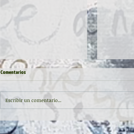
Comentarios
Escribir un comentario...
Inauguración de la exposición
II CONCURSO 
'Raigambre', de Agustín García y
RELATO Y POE
Aurelio González Ovies
GONZÁLEZ OVI