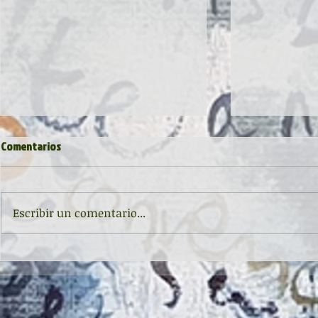
Comentarios
Escribir un comentario...
Inauguración de la exposición
II CONCURSO 
'Raigambre', de Agustín García y
RELATO Y POE
Aurelio González Ovies
GONZÁLEZ OVI