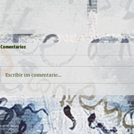
Comentarios
Escribir un comentario...
Inauguración de la exposición
II CONCURSO 
'Raigambre', de Agustín García y
RELATO Y POE
Aurelio González Ovies
GONZÁLEZ OVI