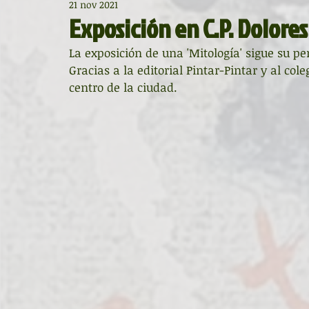
21 nov 2021
Diccionario de mitos clásicos
La ventana
BocArtes
Exposición en C.P. Dolore
La exposición de una 'Mitología' sigue su per
Noche de Cumpleaños
La rucha
Asociación d'Escr
Gracias a la editorial Pintar-Pintar y al col
centro de la ciudad.
Asturias Capital Mundial Poesía
Fundación Princesa de
Universidad de Oviedo
Corrada de la Poesía
Día 
Día Mundial de la Poesía
Galardones
Recital
Entonces
Vengo del norte
Pequeños pasos para