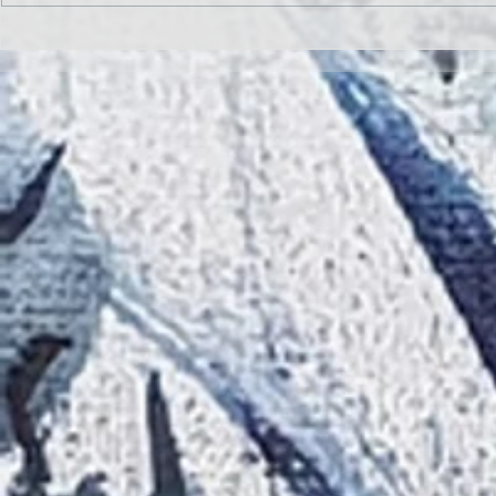
Presentación de la exposición
Aurelio Gonzá
'Una mitología. Seres y mitos del
caseta de Pin
norte' en Luanco