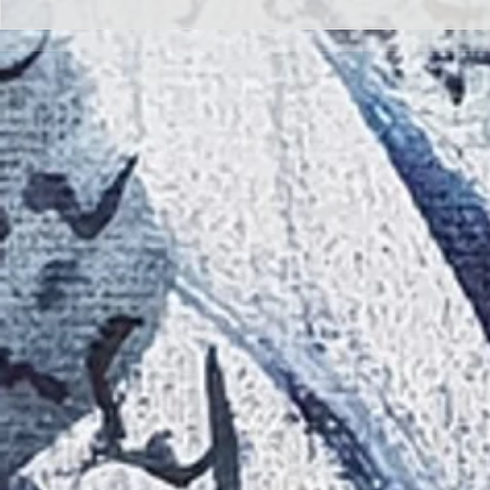
Inauguración de la exposición
II CONCURSO 
'Raigambre', de Agustín García y
RELATO Y POE
Aurelio González Ovies
GONZÁLEZ OVI