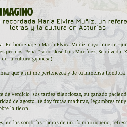
La ventana
BocArtes y Oficios
 IMAGINO
recordada María Elvira Muñiz, un refere
ucha
Asociación d'Escritores d'Asturies
letras y la cultura en Asturias
sa. En homenaje a María Elvira Muñiz, cuya muerte –jun
Fundación Princesa de Asturias
Una mitología
 propios, Pepa Osorio, José Luis Martínez, Sepúlveda, X
 en la cultura gijonesa).
ada de la Poesía
Día del Libro
el mar que a mí me pertenezca y de tu inmensa hondura 
te de Verdicio, sus tardes silenciosas, su ganado paciend
ardones
Recital
Taller literario
aridad de agosto. Te doy frutas maduras, legumbres mu
obre la tierra.
Pequeños pasos para grandes poetas
es, en las sombrías riberas de un río manriqueño; refresc