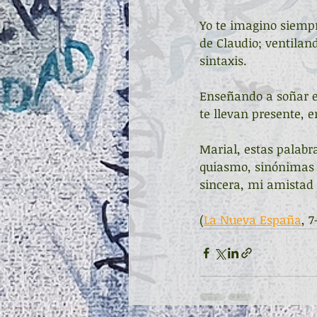
Yo te imagino siempr
de Claudio; ventilan
sintaxis.
Enseñando a soñar en
te llevan presente, 
Marial, estas palabr
quiasmo, sinónimas d
sincera, mi amistad 
(
La Nueva España
, 7