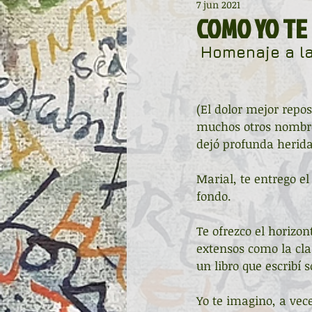
7 jun 2021
Diccionario de mitos clásicos
COMO YO TE
Homenaje a la 
Noche de Cumpleaños
La r
(El dolor mejor repo
Asturias Capital Mundial Poesía
muchos otros nombres
dejó profunda herida
Universidad de Oviedo
Corr
Marial, te entrego 
fondo.
Te ofrezco el horizon
Día Mundial de la Poesía
Gal
extensos como la cl
un libro que escribí s
Entonces
Vengo del norte
Yo te imagino, a vec