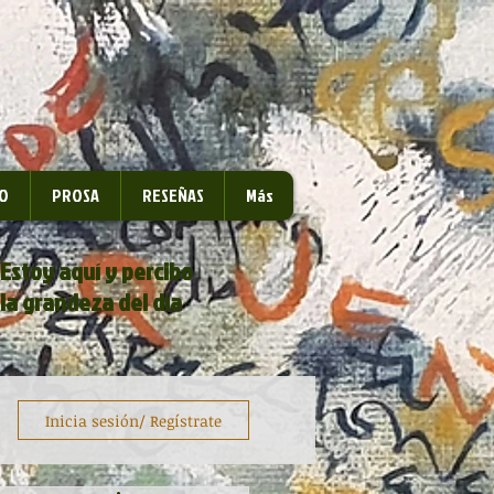
O
PROSA
RESEÑAS
Más
Estoy aquí y percibo
la grandeza del día
Inicia sesión/ Regístrate