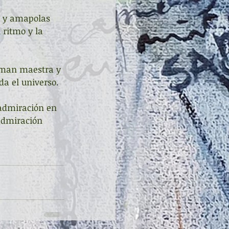
s y amapolas 
ritmo y la 
laman maestra y 
da el universo.
admiración en 
admiración 