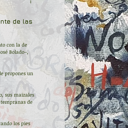
nte de las 
to con la de 
osé Bolado–, 
le propones un 
o, sus maizales 
y tempranas de 
ando los pies 