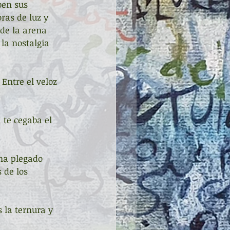
ben sus 
ras de luz y 
de la arena 
 la nostalgia 
Entre el veloz 
te cegaba el 
na plegado 
 de los 
s la ternura y 