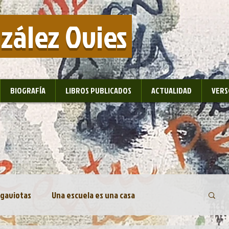
nzález Ovies
BIOGRAFÍA
LIBROS PUBLICADOS
ACTUALIDAD
VERS
 gaviotas
Una escuela es una casa