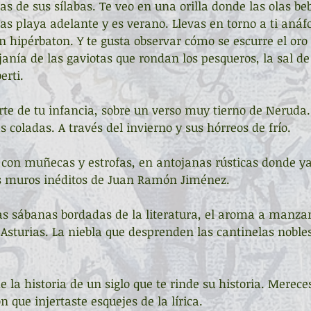
as de sus sílabas. Te veo en una orilla donde las olas be
s playa adelante y es verano. Llevas en torno a ti anáfo
 hipérbaton. Y te gusta observar cómo se escurre el oro 
ejanía de las gaviotas que rondan los pesqueros, la sal de
erti.
rte de tu infancia, sobre un verso muy tierno de Neruda. 
s coladas. A través del invierno y sus hórreos de frío.
con muñecas y estrofas, en antojanas rústicas donde ya 
los muros inéditos de Juan Ramón Jiménez.
as sábanas bordadas de la literatura, el aroma a manza
 Asturias. La niebla que desprenden las cantinelas nobles
de la historia de un siglo que te rinde su historia. Merece
 que injertaste esquejes de la lírica.