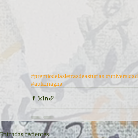
#premiodelasletrasdeasturias
#universidad
#aulamagna
Entradas recientes