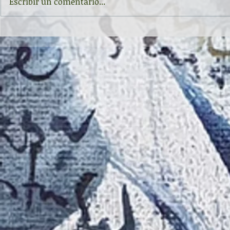
Escribir un comentario...
Inauguración de la exposición
II CONCURSO 
'Raigambre', de Agustín García y
RELATO Y POE
Aurelio González Ovies
GONZÁLEZ OVI