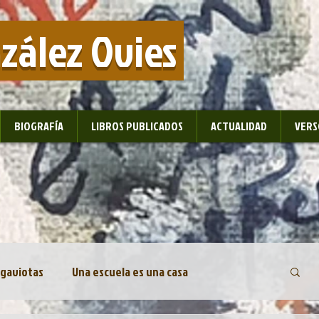
nzález Ovies
BIOGRAFÍA
LIBROS PUBLICADOS
ACTUALIDAD
VERS
 gaviotas
Una escuela es una casa