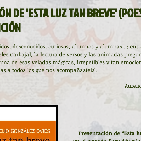
La ventana
BocArtes y Oficios
N DE 'ESTA LUZ TAN BREVE' (POES
ICIÓN
ucha
Asociación d'Escritores d'Asturies
idos, desconocidos, curiosos, alumnos y alumnas...; entr
les Carbajal, la lectura de versos y las animadas pregun
Fundación Princesa de Asturias
Una mitología
ó una de esas veladas mágicas, irrepetibles y tan emocio
s a todos los que nos acompañasteis'.
ada de la Poesía
Día del Libro
Aureli
ardones
Recital
Taller literario
Pequeños pasos para grandes poetas
Presentación de “Esta l
en el espacio 
Foro Abierto