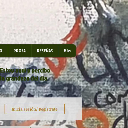
O
PROSA
RESEÑAS
Más
Estoy aquí y percibo
la grandeza del día
Inicia sesión/ Regístrate