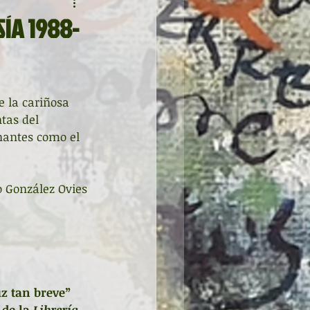
ÍA 1988-
e la cariñosa 
tas del 
nantes como el 
o González Ovies
uz tan breve”
 de la 
Librería 