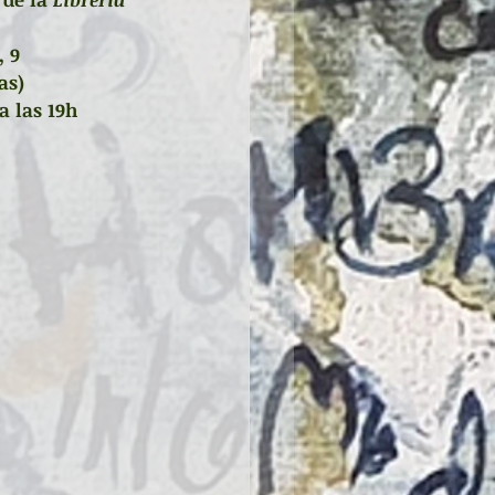
, 9 
as)
a las 19h