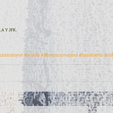
.A Y JFK. 
luztanbreve
#oviedo
#libreríacervantes
#foroabierto
#ví