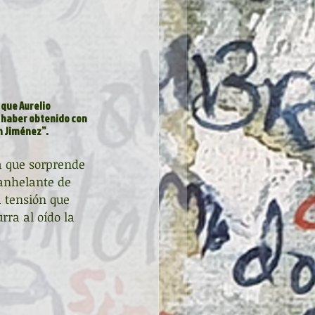
que Aurelio 
s haber obtenido con 
n Jiménez”.
a que sorprende 
 anhelante de 
 tensión que 
rra al oído la 