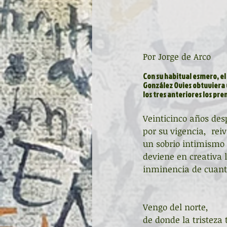
Por Jorge de Arco
Con su habitual esmero, el
González Ovies obtuviera u
los tres anteriores los pr
Veinticinco años des
por su vigencia,  re
un sobrio intimismo 
deviene en creativa l
inminencia de cuanto 
Vengo del norte,
de donde la tristeza 