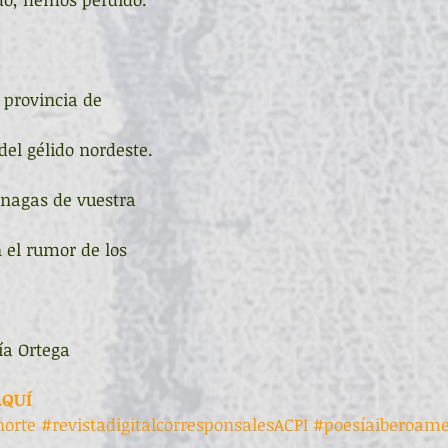
 provincia de 
 del gélido nordeste.
rnagas de vuestra 
n el rumor de los 
ía Ortega
AQUÍ
norte
#revistadigitalcorresponsalesACPI
#poesíaiberoame