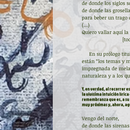
de donde los siglos 
de donde las grosell
para beber un trago
(…)
Quiero vallar aquí la
         
     En su prólogo titulado “La palabra”, Francisco Álvarez Velasco anota que en este volumen 
están “los temas y 
impregnada de melanc
naturaleza y a los q
Y, en verdad, al recorrer 
la vivísima intuición líric
remembranza que es, a su 
muy próximas y, ahora, a
Vengo del norte,
de donde las sirenas