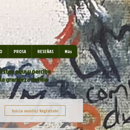
O
PROSA
RESEÑAS
Más
Estoy aquí y percibo
la grandeza del día
Inicia sesión/ Regístrate