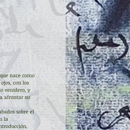
d que nace como 
ojos, con los 
lo venidero, y 
a afrontar su 
abados sobre el 
n la 
ntroducción, 