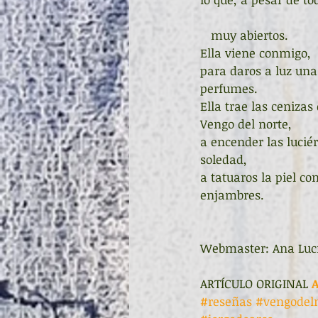
   muy abiertos.
Ella viene conmigo,
para daros a luz una
perfumes.
Ella trae las cenizas
Vengo del norte,
a encender las lucié
soledad,
a tatuaros la piel co
enjambres.
Webmaster: Ana Luc
ARTÍCULO ORIGINAL 
#reseñas
#vengodel