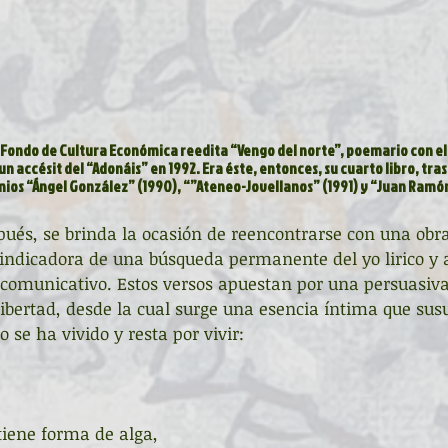
 Fondo de Cultura Económica reedita “Vengo del norte”, poemario con el 
n accésit del “Adonáis” en 1992. Era éste, entonces, su cuarto libro, tra
emios “Ángel González” (1990), “”Ateneo-Jovellanos” (1991) y “Juan Ramó
pués, se brinda la ocasión de reencontrarse con una obr
ivindicadora de una búsqueda permanente del yo lirico y
comunicativo. Estos versos apuestan por una persuasiva
ibertad, desde la cual surge una esencia íntima que susu
se ha vivido y resta por vivir:
tiene forma de alga,