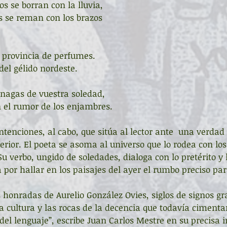
s se borran con la lluvia,
s se reman con los brazos
 provincia de perfumes.
 del gélido nordeste.
rnagas de vuestra soledad,
on el rumor de los enjambres.
ntenciones, al cabo, que sitúa al lector ante  una verda
terior. El poeta se asoma al universo que lo rodea con los 
 Su verbo, ungido de soledades, dialoga con lo pretérito y 
 por hallar en los paisajes del ayer el rumbo preciso par
s honradas de Aurelio González Ovies, siglos de signos gr
a cultura y las rocas de la decencia que todavía cimenta
del lenguaje”, escribe Juan Carlos Mestre en su precisa i