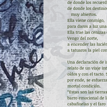
de donde los recuerdo
de donde los destino
   muy abiertos.
Ella viene conmigo,
para daros a luz una
Ella trae las cenizas
Vengo del norte,
a encender las lucié
a tatuaros la piel c
Una declaración de i
relato de un viaje in
oídos y con el tacto.
por ende, se esfuerza
mortal condición.
“Estas son las tierra
barro emocional de l
cabañuelas y el faro 