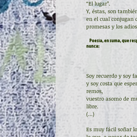
“El lugar”.
Y, éstas, son tambié
en el cual conjugan c
promesas y los adios
     Poesía, en suma, que respira desde el corazón y que hace de su verso emocionada llama que no quisiera ser pavesa 
nunca:
Soy recuerdo y soy fa
y soy costa que esper
remos,
vuestro asomo de mu
libre.
(…)
Es muy fácil soñar l
lo que, a pesar de t