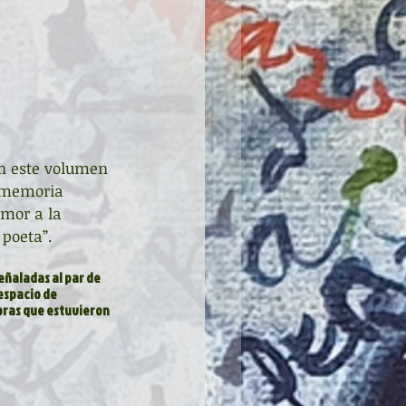
 memoria 
amor a la 
poeta”.
eñaladas al par de 
espacio de 
oras que estuvieron 