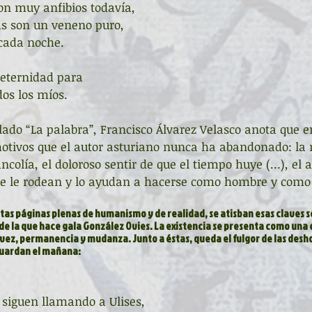
son muy anfibios todavía,
as son un veneno puro,
 cada noche.
 eternidad para 
                   [todos los míos.
motivos que el autor asturiano nunca ha abandonado: la
olía, el doloroso sentir de que el tiempo huye (…), el 
ue le rodean y lo ayudan a hacerse como hombre y como 
estas páginas plenas de humanismo y de realidad, se atisban esas claves s
a de la que hace gala González Ovies. La existencia se presenta como una 
vez, permanencia y mudanza. Junto a éstas, queda el fulgor de las desh
guardan el mañana:
 siguen llamando a Ulises,