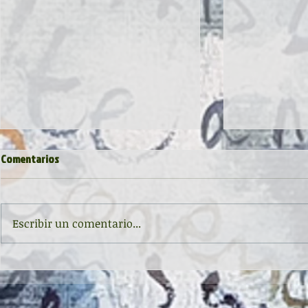
Comentarios
Escribir un comentario...
Inauguración de la exposición
II CONCURSO 
'Raigambre', de Agustín García y
RELATO Y POE
Aurelio González Ovies
GONZÁLEZ OVI