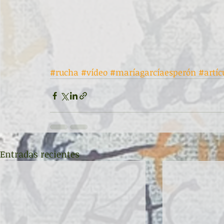
#rucha
#vídeo
#maríagarcíaesperón
#artí
Entradas recientes