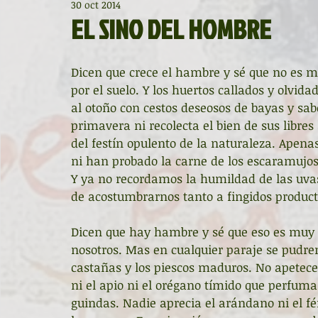
30 oct 2014
Diccionario de mitos clásicos
La ventana
BocArtes
EL SINO DEL HOMBRE
Noche de Cumpleaños
La rucha
Asociación d'Escr
Dicen que crece el hambre y sé que no es me
por el suelo. Y los huertos callados y olvid
al otoño con cestos deseosos de bayas y sab
Asturias Capital Mundial Poesía
Fundación Princesa de
primavera ni recolecta el bien de sus libres
del festín opulento de la naturaleza. Apena
ni han probado la carne de los escaramujos
Y ya no recordamos la humildad de las uvas 
Universidad de Oviedo
Corrada de la Poesía
Día 
de acostumbrarnos tanto a fingidos product
Dicen que hay hambre y sé que eso es muy ci
Día Mundial de la Poesía
Galardones
Recital
nosotros. Mas en cualquier paraje se pudren
castañas y los piescos maduros. No apetece
ni el apio ni el orégano tímido que perfuma
Entonces
Vengo del norte
Pequeños pasos para
guindas. Nadie aprecia el arándano ni el fér