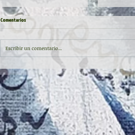
Comentarios
Escribir un comentario...
Inauguración de la exposición
II CONCURSO 
'Raigambre', de Agustín García y
RELATO Y POE
Aurelio González Ovies
GONZÁLEZ OVI