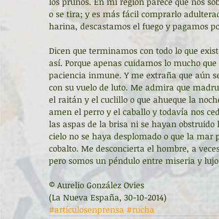
los prunos. En mi región parece que nos so
o se tira; y es más fácil comprarlo adulter
harina, descastamos el fuego y pagamos p
Dicen que terminamos con todo lo que existe
así. Porque apenas cuidamos lo mucho que 
paciencia inmune. Y me extraña que aún se 
con su vuelo de luto. Me admira que madrugu
el raitán y el cuclillo o que ahueque la noc
amen el perro y el caballo y todavía nos c
las aspas de la brisa ni se hayan obstruido
cielo no se haya desplomado o que la mar 
cobalto. Me desconcierta el hombre, a vece
pero somos un péndulo entre miseria y lujo
© Aurelio González Ovies 
(La Nueva España, 30-10-2014)
#artículosenprensa
#rucha