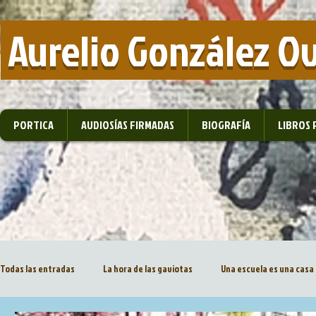
​ Aurelio González O
PORTICA
AUDIOSÍAS FIRMADAS
BIOGRAFÍA
LIBROS 
Todas las entradas
La hora de las gaviotas
Una escuela es una casa