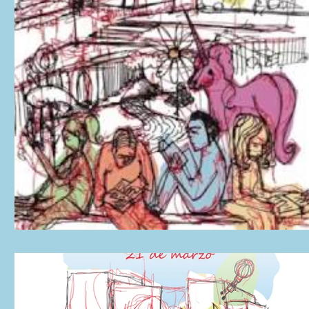
La ventana
BocArtes y Oficios
Noche de Cumpleaños
L
Asociación d'Escritores d'Asturies
Asturias Capital Mundial Poesía
Una mitología
Universidad de Oviedo
Corrada de la Poesía
Día Mundial de la Poesía
Galardones
Recital
Taller lite
Vengo del norte
Pequeños pasos para grandes poetas