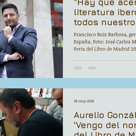
“Hay que acer
literatura ib
todos nuestro
captar nuevos
Francisco Ruiz Barbosa, ger
España. Foto: José Carlos M
Feria del Libro de Madrid 201
28 may 2018
Aurelio Gonzál
'Vengo del nor
del Libro de M