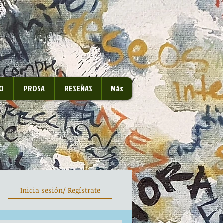
O
PROSA
RESEÑAS
Más
Inicia sesión/ Regístrate