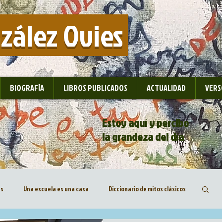
nzález Ovies
BIOGRAFÍA
LIBROS PUBLICADOS
ACTUALIDAD
VERS
Estoy aquí y percibo
la grandeza del día
as
Una escuela es una casa
Diccionario de mitos clásicos