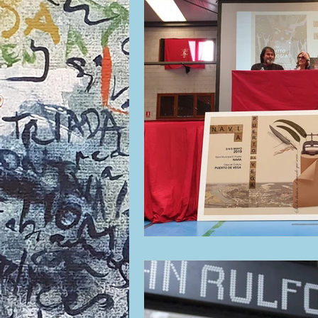
La ventana
BocArtes y Oficios
Asociación d'Escritores d'Asturies
Una mitología
Universidad de Ovi
Día Mundial de la Poesía
Galardone
Vengo del norte
Pequeños pasos p