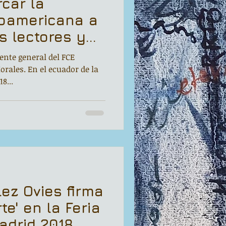
car la
eroamericana a
s lectores y
”
ente general del FCE
orales. En el ecuador de la
8...
ez Ovies firma
te' en la Feria
adrid 2018