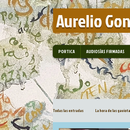
​ Aurelio Go
PORTICA
AUDIOSÍAS FIRMADAS
Todas las entradas
La hora de las gaviot