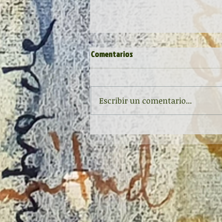
Comentarios
Escribir un comentario...
FIRMA DE EJEMPLARES EN 'EL BÚHO
LECTOR' (OVIEDO)