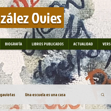
nzález Ovies
BIOGRAFÍA
LIBROS PUBLICADOS
ACTUALIDAD
VERS
 gaviotas
Una escuela es una casa