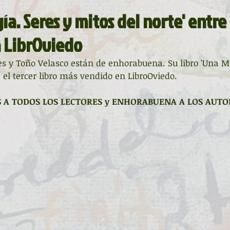
La ventana
BocArtes y Oficios
ía. Seres y mitos del norte' entre
 LibrOviedo
ucha
Asociación d'Escritores d'Asturies
es y Toño Velasco están de enhorabuena. Su libro 'Una Mi
e el tercer libro más vendido en LibroOviedo. 
Fundación Princesa de Asturias
Una mitología
S A TODOS LOS LECTORES y ENHORABUENA A LOS AUTO
ada de la Poesía
Día del Libro
ardones
Recital
Taller literario
Pequeños pasos para grandes poetas