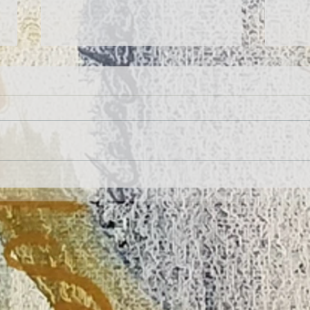
Exposición en C.P. Dolores Medio
Super
(Oviedo)
patri
Gozó