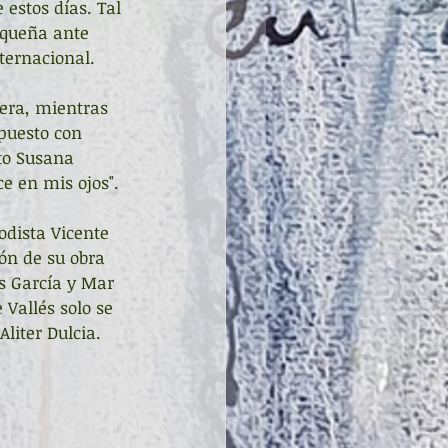
 estos días. Tal 
equeña ante 
ternacional. 
era, mientras 
puesto con 
sto Susana 
e en mis ojos". 
odista Vicente 
ón de su obra 
s García y Mar 
 Vallés solo se 
Aliter Dulcia.