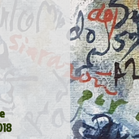
e 
018