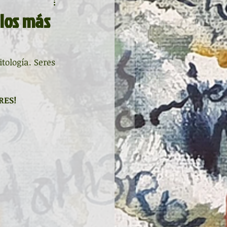
 los más
tología. Seres 
RES!