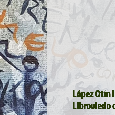
López Otín l
Libroviedo q