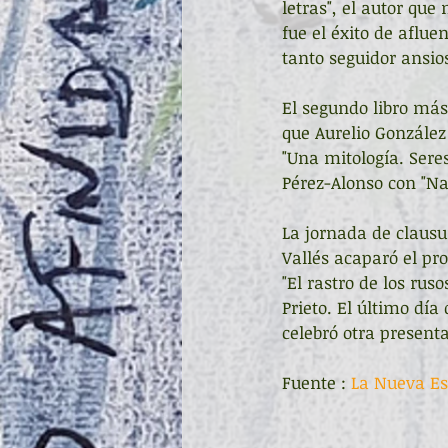
letras", el autor que
fue el éxito de aflu
tanto seguidor ansio
El segundo libro más
que Aurelio González
"Una mitología. Seres
Pérez-Alonso con "Na
La jornada de clausu
Vallés acaparó el pr
"El rastro de los ru
Prieto. El último día
celebró otra presentac
Fuente : 
La Nueva E