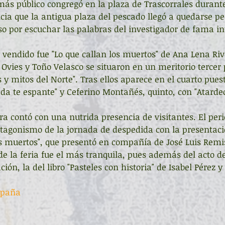
 más público congregó en la plaza de Trascorrales durante
encia que la antigua plaza del pescado llegó a quedarse p
so por escuchar las palabras del investigador de fama in
 vendido fue "Lo que callan los muertos" de Ana Lena Riv
 Ovies y Toño Velasco se situaron en un meritorio tercer 
 y mitos del Norte". Tras ellos aparece en el cuarto pue
da te espante" y Ceferino Montañés, quinto, con "Atardec
ra contó con una nutrida presencia de visitantes. El peri
otagonismo de la jornada de despedida con la presentaci
sos muertos", que presentó en compañía de José Luis Remi
 de la feria fue el más tranquila, pues además del acto de
ión, la del libro "Pasteles con historia" de Isabel Pérez y 
spaña