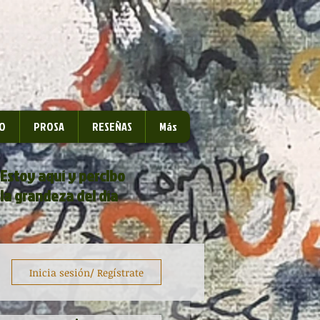
O
PROSA
RESEÑAS
Más
Estoy aquí y percibo
la grandeza del día
Inicia sesión/ Regístrate