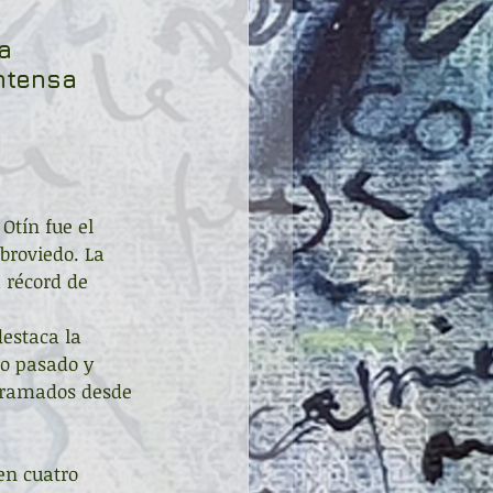
a 
ntensa 
Otín fue el 
broviedo. La 
a récord de 
destaca la 
ño pasado y 
ogramados desde 
en cuatro 