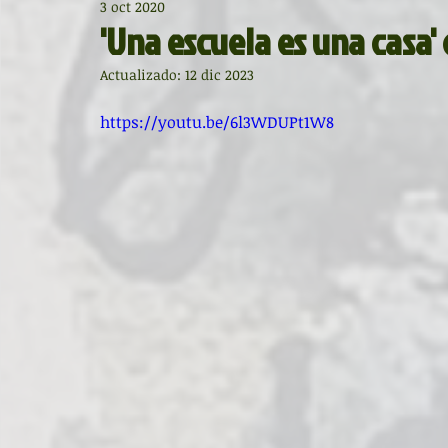
3 oct 2020
Diccionario de mitos clásicos
La ventana
BocArtes
'Una escuela es una casa' 
Actualizado:
12 dic 2023
Noche de Cumpleaños
La rucha
Asociación d'Escr
https://youtu.be/6l3WDUPt1W8
Asturias Capital Mundial Poesía
Fundación Princesa de
Universidad de Oviedo
Corrada de la Poesía
Día 
Día Mundial de la Poesía
Galardones
Recital
Entonces
Vengo del norte
Pequeños pasos para