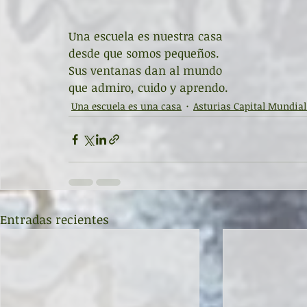
Una escuela es nuestra casa
desde que somos pequeños.
Sus ventanas dan al mundo
que admiro, cuido y aprendo.
Una escuela es una casa
Asturias Capital Mundial
Entradas recientes