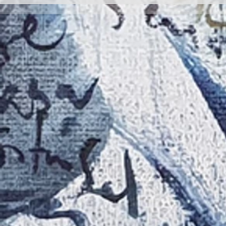
Inauguración de la exposición
II CONCURSO 
'Raigambre', de Agustín García y
RELATO Y POE
Aurelio González Ovies
GONZÁLEZ OVI