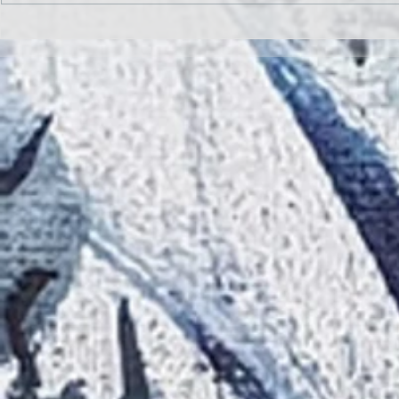
Inauguración de la exposición
II CONCURSO 
'Raigambre', de Agustín García y
RELATO Y POE
Aurelio González Ovies
GONZÁLEZ OVI