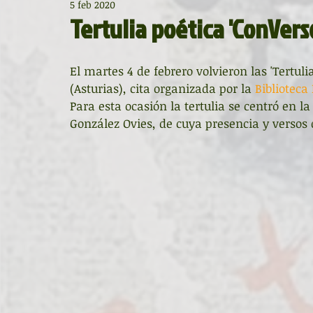
5 feb 2020
Diccionario de mitos clásicos
La ventana
BocArtes
Tertulia poética 'ConVerso
Noche de Cumpleaños
La rucha
Asociación d'Escr
El martes 4 de febrero volvieron las 'Tertulia
(Asturias), cita organizada por la 
Biblioteca
Para esta ocasión la tertulia se centró en la
Asturias Capital Mundial Poesía
Fundación Princesa de
González Ovies, de cuya presencia y versos d
Universidad de Oviedo
Corrada de la Poesía
Día 
Día Mundial de la Poesía
Galardones
Recital
Entonces
Vengo del norte
Pequeños pasos para