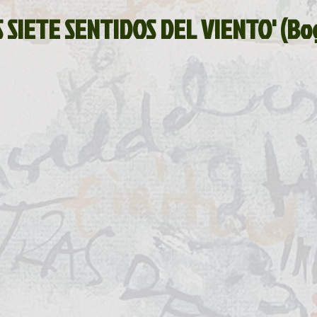
La ventana
BocArtes y Oficios
S SIETE SENTIDOS DEL VIENTO' (Bo
ucha
Asociación d'Escritores d'Asturies
Fundación Princesa de Asturias
Una mitología
ada de la Poesía
Día del Libro
ardones
Recital
Taller literario
Pequeños pasos para grandes poetas