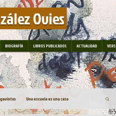
nzález Ovies
BIOGRAFÍA
LIBROS PUBLICADOS
ACTUALIDAD
VERS
 gaviotas
Una escuela es una casa