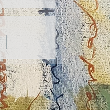
ntro con Aurelio González
 en Luanco