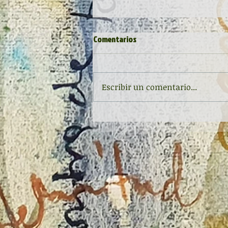
Comentarios
Escribir un comentario...
Inauguración de la exposición
'Raigambre', de Agustín García y
Aurelio González Ovies