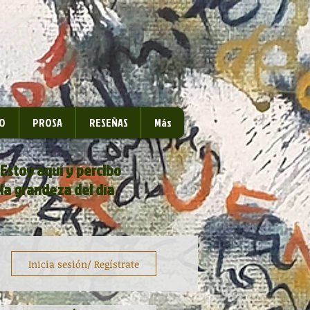
O
PROSA
RESEÑAS
Más
Estoy aquí y percibo
la grandeza del día
Inicia sesión/ Regístrate