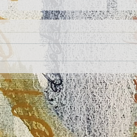
EL CANTO DEL MIRLO, concierto "En
Encue
aquellos días azules" (Zaragoza,
Ovies
España)