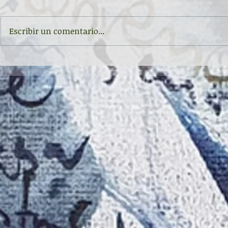
Escribir un comentario...
Inauguración de la exposición
II CONCURSO 
'Raigambre', de Agustín García y
RELATO Y POE
Aurelio González Ovies
GONZÁLEZ OVI