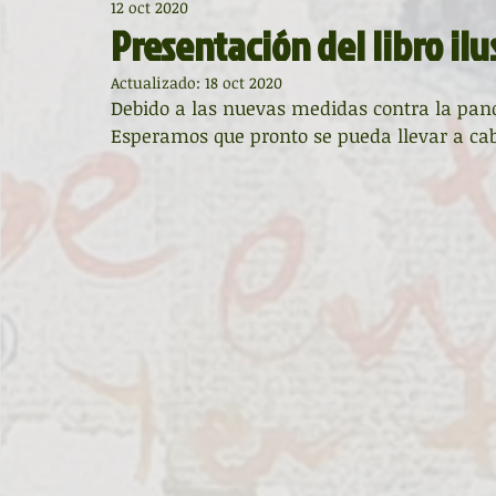
12 oct 2020
Diccionario de mitos clásicos
La ventana
BocArtes
Presentación del libro ilu
Actualizado:
18 oct 2020
Noche de Cumpleaños
La rucha
Asociación d'Escr
Debido a las nuevas medidas contra la pand
Esperamos que pronto se pueda llevar a ca
Asturias Capital Mundial Poesía
Fundación Princesa de
Universidad de Oviedo
Corrada de la Poesía
Día 
Día Mundial de la Poesía
Galardones
Recital
Entonces
Vengo del norte
Pequeños pasos para