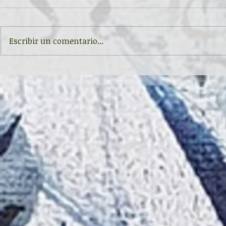
Escribir un comentario...
Inauguración de la exposición
II CONCURSO 
'Raigambre', de Agustín García y
RELATO Y POE
Aurelio González Ovies
GONZÁLEZ OVI