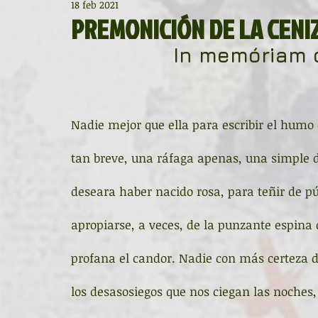
18 feb 2021
Diccionario de mitos clásicos
La ventana
BocArtes
PREMONICIÓN DE LA CENI
In memóriam 
Noche de Cumpleaños
La rucha
Asociación d'Escr
Asturias Capital Mundial Poesía
Fundación Princesa de
Nadie mejor que ella para escribir el humo d
tan breve, una ráfaga apenas, una simple d
Universidad de Oviedo
Corrada de la Poesía
Día 
deseara haber nacido rosa, para teñir de pú
apropiarse, a veces, de la punzante espina
Día Mundial de la Poesía
Galardones
Recital
profana el candor. Nadie con más certeza 
los desasosiegos que nos ciegan las noches
Entonces
Vengo del norte
Pequeños pasos para