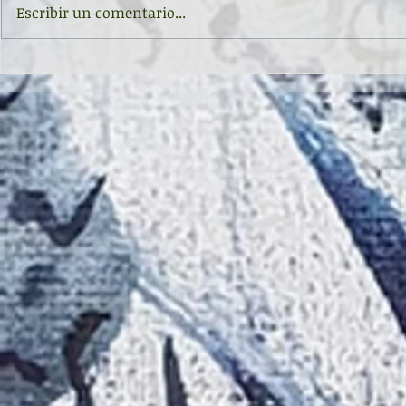
Escribir un comentario...
Inauguración de la exposición
II CONCURSO 
'Raigambre', de Agustín García y
RELATO Y POE
Aurelio González Ovies
GONZÁLEZ OVI