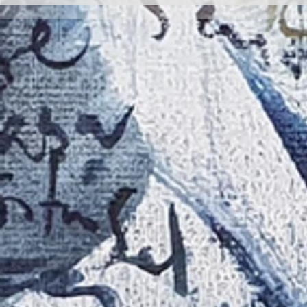
Inauguración de la exposición
II CONCURSO 
'Raigambre', de Agustín García y
RELATO Y POE
Aurelio González Ovies
GONZÁLEZ OVI