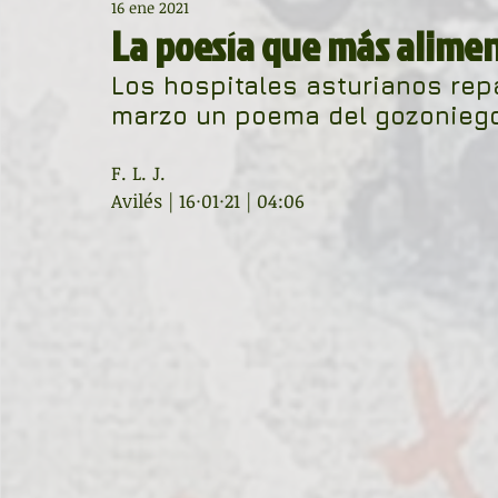
16 ene 2021
Diccionario de mitos clásicos
La ventana
BocArtes
La poesía que más alime
Los hospitales asturianos repa
Noche de Cumpleaños
La rucha
Asociación d'Escr
marzo un poema del gozoniego
F. L. J.
Asturias Capital Mundial Poesía
Fundación Princesa de
Avilés | 16·01·21 | 04:06
Universidad de Oviedo
Corrada de la Poesía
Día 
Día Mundial de la Poesía
Galardones
Recital
Entonces
Vengo del norte
Pequeños pasos para