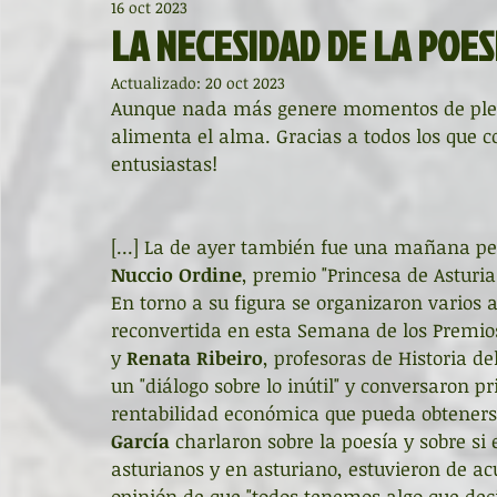
16 oct 2023
Diccionario de mitos clásicos
La ventana
BocArtes
LA NECESIDAD DE LA POES
Actualizado:
20 oct 2023
Noche de Cumpleaños
La rucha
Asociación d'Escr
Aunque nada más genere momentos de plenit
alimenta el alma. Gracias a todos los que co
entusiastas!
Asturias Capital Mundial Poesía
Fundación Princesa de
[...] La de ayer también fue una mañana perf
Nuccio Ordine
, premio "Princesa de Astur
Universidad de Oviedo
Corrada de la Poesía
Día 
En torno a su figura se organizaron varios ac
reconvertida en esta Semana de los Premios e
y 
Renata Ribeiro
, profesoras de Historia d
Día Mundial de la Poesía
Galardones
Recital
un "diálogo sobre lo inútil" y conversaron pr
rentabilidad económica que pueda obtenerse
García
 charlaron sobre la poesía y sobre si
Entonces
Vengo del norte
Pequeños pasos para
asturianos y en asturiano, estuvieron de ac
opinión de que "todos tenemos algo que dec