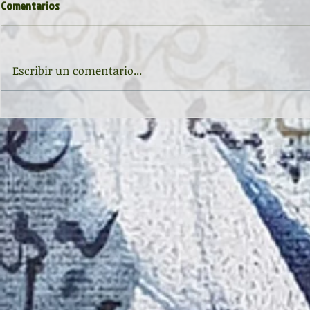
Comentarios
Escribir un comentario...
Inauguración de la exposición
II CONCURSO 
'Raigambre', de Agustín García y
RELATO Y POE
Aurelio González Ovies
GONZÁLEZ OVI