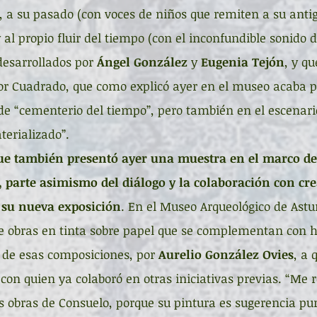
), a su pasado (con voces de niños que remiten a su anti
y al propio fluir del tiempo (con el inconfundible sonido d
desarrollados por 
Ángel González 
y 
Eugenia Tejón
, y q
por Cuadrado, que como explicó ayer en el museo acaba 
 de “cementerio del tiempo”, pero también en el escenari
erializado”. 
que también presentó ayer una muestra en el marco d
, parte asimismo del diálogo y la colaboración con cr
n su nueva exposición
. En el Museo Arqueológico de Astur
e obras en tinta sobre papel que se complementan con h
a de esas composiciones, por 
Aurelio González Ovies
, a 
con quien ya colaboró en otras iniciativas previas. “Me 
las obras de Consuelo, porque su pintura es sugerencia pur