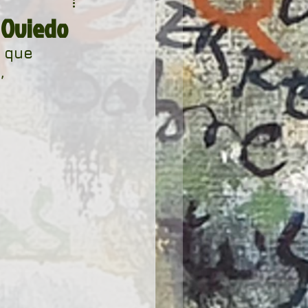
n Oviedo
 que 
, 