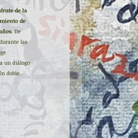
frute de la 
amiento de 
 años
. De 
durante las 
oge 
a un diálogo 
ón doble.