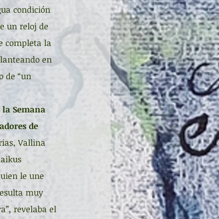
gua condición 
e un reloj de 
ue completa la 
planteando en 
o de “un 
e la Semana 
eadores de 
ias, Vallina 
aikus 
quien le une 
resulta muy 
a”, revelaba el 