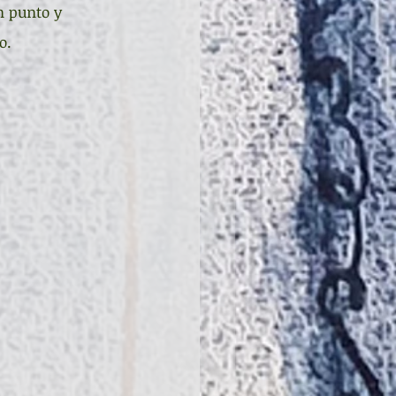
n punto y 
o.