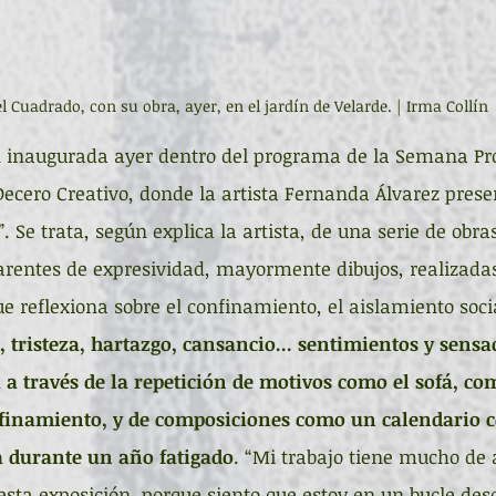
l Cuadrado, con su obra, ayer, en el jardín de Velarde. | Irma Collín
n inaugurada ayer dentro del programa de la Semana Pro
Decero Creativo, donde la artista Fernanda Álvarez presen
 Se trata, según explica la artista, de una serie de obra
arentes de expresividad, mayormente dibujos, realizadas
e reflexiona sobre el confinamiento, el aislamiento socia
tristeza, hartazgo, cansancio... sentimientos y sensa
 a través de la repetición de motivos como el sofá, c
nfinamiento, y de composiciones como un calendario c
ía durante un año fatigado
. “Mi trabajo tiene mucho de a
 esta exposición, porque siento que estoy en un bucle de