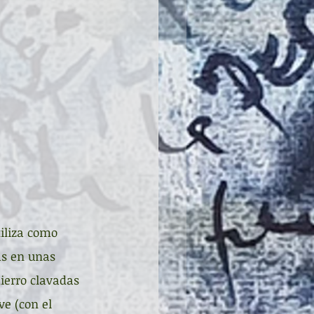
iliza como 
as en unas 
ierro clavadas 
e (con el 