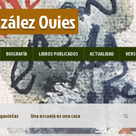
nzález Ovies
BIOGRAFÍA
LIBROS PUBLICADOS
ACTUALIDAD
VERS
 gaviotas
Una escuela es una casa