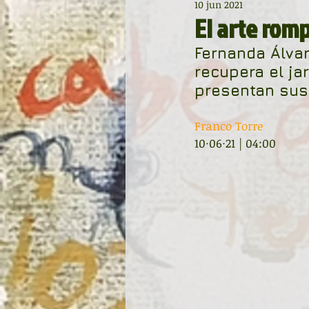
10 jun 2021
Diccionario de mitos clásicos
El arte romp
Fernanda Álvar
Noche de Cumpleaños
La r
recupera el ja
presentan sus
Asturias Capital Mundial Poesía
Franco Torre
10·06·21 | 04:00
Universidad de Oviedo
Corr
Día Mundial de la Poesía
Gal
Entonces
Vengo del norte