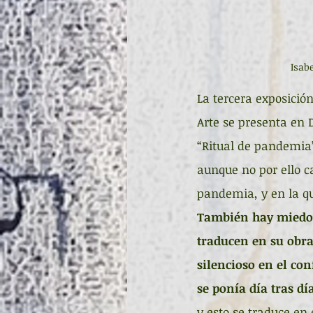
Isabe
La tercera exposició
Arte se presenta en 
“Ritual de pandemia”.
aunque no por ello c
pandemia, y en la qu
También hay miedo, 
traducen en su obra
silencioso en el co
se ponía día tras d
y esto se traduce en