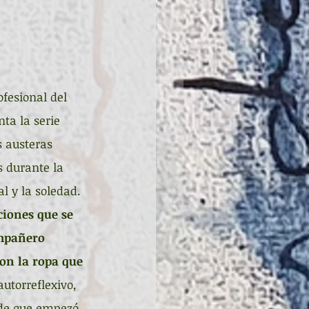
fesional del 
ta la serie 
s austeras 
 durante la 
l y la soledad. 
ciones que se 
ompañero 
on la ropa que 
utorreflexivo, 
sde que empezó 