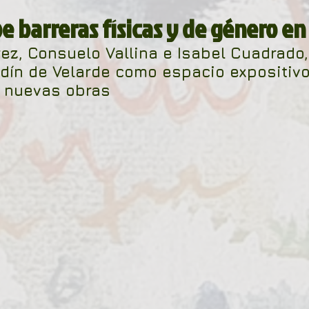
La ventana
BocArtes y Oficios
e barreras físicas y de género e
ez, Consuelo Vallina e Isabel Cuadrado,
ucha
Asociación d'Escritores d'Asturies
rdín de Velarde como espacio expositivo
 nuevas obras
Fundación Princesa de Asturias
Una mitología
ada de la Poesía
Día del Libro
ardones
Recital
Taller literario
Pequeños pasos para grandes poetas