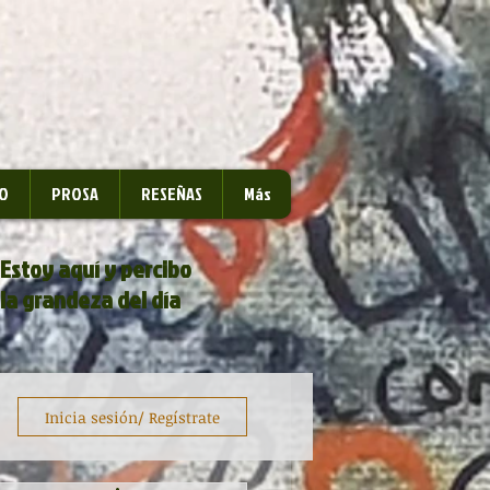
O
PROSA
RESEÑAS
Más
Estoy aquí y percibo
la grandeza del día
Inicia sesión/ Regístrate