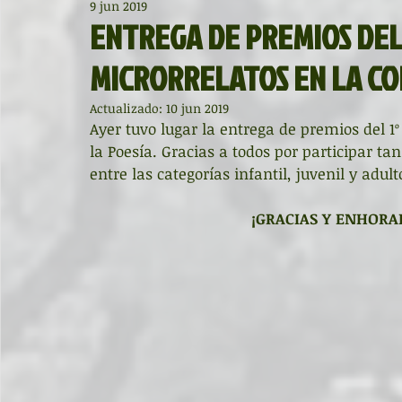
9 jun 2019
Diccionario de mitos clásicos
La ventana
BocArtes
ENTREGA DE PREMIOS DEL
MICRORRELATOS EN LA CO
Noche de Cumpleaños
La rucha
Asociación d'Escr
Actualizado:
10 jun 2019
Ayer tuvo lugar la entrega de premios del
la Poesía. Gracias a todos por participar t
Asturias Capital Mundial Poesía
Fundación Princesa de
entre las categorías infantil, juvenil y adult
¡GRACIAS Y ENHORA
Universidad de Oviedo
Corrada de la Poesía
Día 
Día Mundial de la Poesía
Galardones
Recital
Entonces
Vengo del norte
Pequeños pasos para