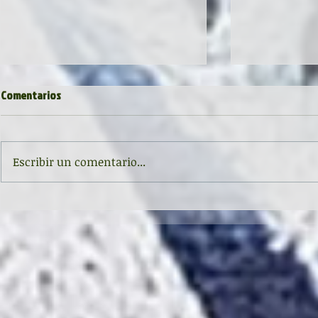
Comentarios
POESÍA imPAZiente
Escribir un comentario...
Recital poéti
Corrada de la