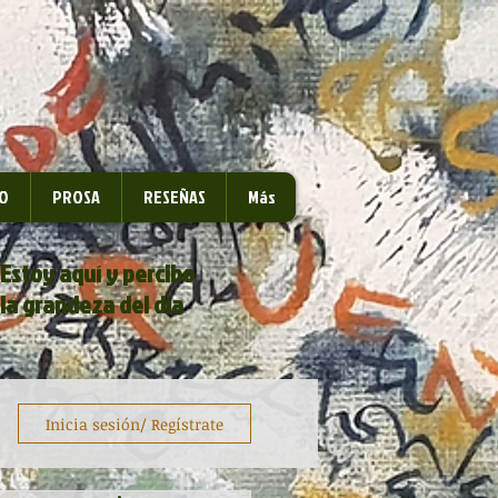
O
PROSA
RESEÑAS
Más
Estoy aquí y percibo
la grandeza del día
Inicia sesión/ Regístrate