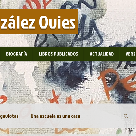
nzález Ovies
BIOGRAFÍA
LIBROS PUBLICADOS
ACTUALIDAD
VERS
 gaviotas
Una escuela es una casa