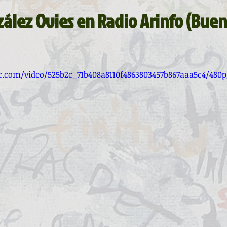
La ventana
BocArtes y Oficios
ález Ovies en Radio Arinfo (Bueno
ucha
Asociación d'Escritores d'Asturies
tic.com/video/525b2c_71b408a8110f4863803457b867aaa5c4/480
Fundación Princesa de Asturias
Una mitología
ada de la Poesía
Día del Libro
ardones
Recital
Taller literario
Pequeños pasos para grandes poetas