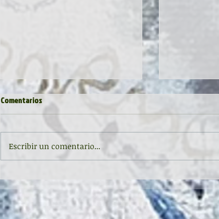
Comentarios
POESÍA imPAZiente
Escribir un comentario...
Recital poéti
Corrada de la