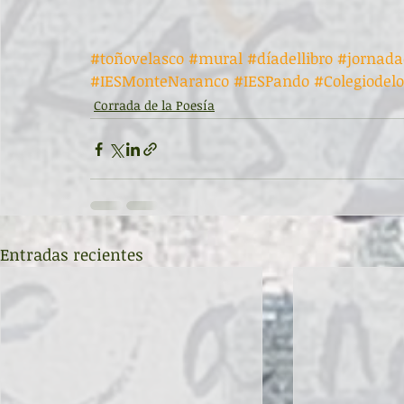
#toñovelasco
#mural
#díadellibro
#jornada
#IESMonteNaranco
#IESPando
#Colegiodel
Corrada de la Poesía
Entradas recientes