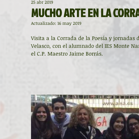
25 abr 2019
Diccionario de mitos clásicos
La ventana
BocArtes
MUCHO ARTE EN LA CORRA
Actualizado:
16 may 2019
Noche de Cumpleaños
La rucha
Asociación d'Escr
Visita a la Corrada de la Poesía y jornadas 
Velasco, con el alumnado del IES Monte Nar
el C.P. Maestro Jaime Borrás.
Asturias Capital Mundial Poesía
Fundación Princesa de
Universidad de Oviedo
Corrada de la Poesía
Día 
Día Mundial de la Poesía
Galardones
Recital
Entonces
Vengo del norte
Pequeños pasos para