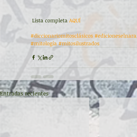
 Lista completa 
AQUÍ
#diccionariomitosclásicos
#edicioneselnara
#mitología
#mitosilustrados
Entradas recientes