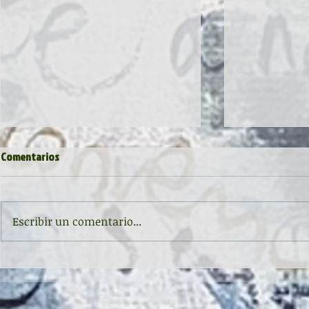
Comentarios
Escribir un comentario...
Inauguración de la exposición
II CONCURSO 
'Raigambre', de Agustín García y
RELATO Y POE
Aurelio González Ovies
GONZÁLEZ OVI