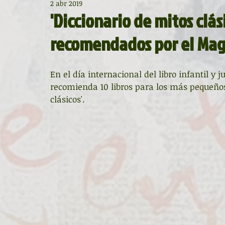
2 abr 2019
Diccionario de mitos clásicos
La ventana
BocArtes
'Diccionario de mitos clási
recomendados por el Mag
Noche de Cumpleaños
La rucha
Asociación d'Escr
En el día internacional del libro infantil y ju
recomienda 10 libros para los más pequeños,
Asturias Capital Mundial Poesía
Fundación Princesa de
clásicos'. 
Universidad de Oviedo
Corrada de la Poesía
Día 
Día Mundial de la Poesía
Galardones
Recital
Entonces
Vengo del norte
Pequeños pasos para