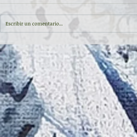
Escribir un comentario...
Inauguración de la exposición
II CONCURSO 
'Raigambre', de Agustín García y
RELATO Y POE
Aurelio González Ovies
GONZÁLEZ OVI