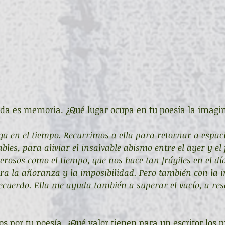
vida es memoria. ¿Qué lugar ocupa en tu poesía la imagi
ga en el tiempo. Recurrimos a ella para retornar a espaci
es, para aliviar el insalvable abismo entre el ayer y el 
rosos como el tiempo, que nos hace tan frágiles en el día
gera la añoranza y la imposibilidad. Pero también con la 
 recuerdo. Ella me ayuda también a superar el vacío, a re
os por tu poesía. ¿Qué valor tienen para un escritor los 