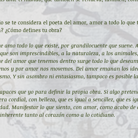
io se te considera el poeta del amor, amor a todo lo que t
a? ¿Cómo defines tu obra?
ue amo todo lo que existe, por grandilocuente que suene. 
 que son imprescindibles, a la naturaleza, a los animales, 
ue del amor que tenemos dentro surge todo lo que deseam
mos y por amor nos movemos. Del amor emanan los ideal
smo. Y sin asombro ni entusiasmo, tampoco es posible la
aces que yo para definir la propia obra. Si algo preten
a cordial, con belleza, que es igual a sencillez, que es ig
dad. Manifestar lo que siento, con amor, como acabo de d
 inherente tanto al corazón como a lo cotidiano.