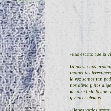
-Has escrito que la 
La poesía nos prolon
momentos irrecuperabl
la voz somos tan pode
nos alivia y nos ali
idealizo todo lo que
y vencer olvidos.
-Tienes varios premi