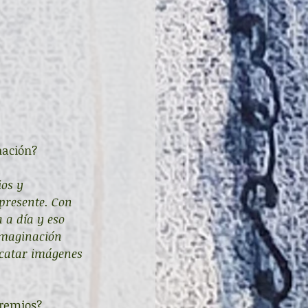
nación?
os y 
presente. Con 
 a día y eso 
imaginación 
scatar imágenes 
premios?