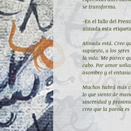
se transforma.
-En el fallo del Prem
atinada esta etiquet
Atinada está. Creo q
supuesto, a los seres
la vida. Me parece q
cabo. Por amor soña
asombro y el entusia
Muchos habrá más cap
lo que siento de maner
sinceridad y proximi
creo que la poesía es