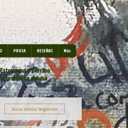
O
PROSA
RESEÑAS
Más
Estoy aquí y percibo
la grandeza del día
Inicia sesión/ Regístrate