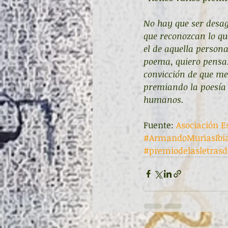
No hay que ser desag
que reconozcan lo que
el de aquella persona
poema, quiero pensar
convicción de que me
premiando la poesía y
humanos.
Fuente: 
Asociación Es
#ArmandoMuriasIbi
#premiodelasletrasd