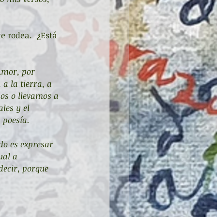
e rodea.  ¿Está 
Amor, por 
a la tierra, a 
os o llevamos a 
es y el 
 poesía.
do es expresar 
ual a 
ecir, porque 