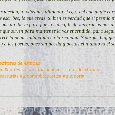
radecido, a todos nos alimenta el ego -del que nadie care
 escribes, lo que creas. Si bien es verdad que el premio
 que un día te para por la calle y te da las gracias por u
 que sirven para mantener la voz encendida, para seguir
rece la pena, indagando en la realidad. Y porque hay que
 a los poetas, pues sin poesía y poetas el mundo ni el s
critores de Asturias
as
#entrevista
#asociacióndeescritoresdeasturias
easturias
#amor
#obrapoética
#memoria