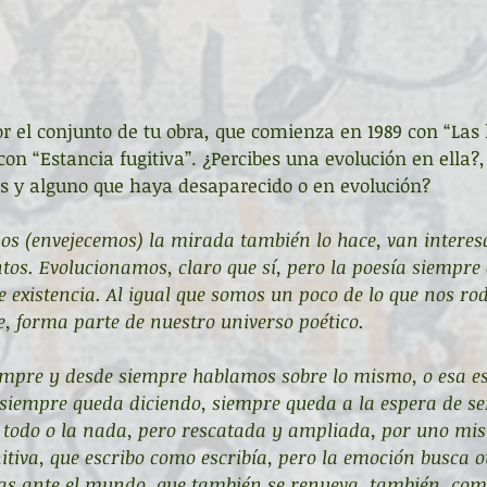
or el conjunto de tu obra, que comienza en 1989 con “Las
 con “Estancia fugitiva”. ¿Percibes una evolución en ella?,
s y alguno que haya desaparecido o en evolución?
os (envejecemos) la mirada también lo hace, van intere
ntos. Evolucionamos, claro que sí, pero la poesía siempre e
e existencia. Al igual que somos un poco de lo que nos rod
, forma parte de nuestro universo poético.
mpre y desde siempre hablamos sobre lo mismo, o esa es
, siempre queda diciendo, siempre queda a la espera de se
 todo o la nada, pero rescatada y ampliada, por uno mis
nitiva, que escribo como escribía, pero la emoción busca 
vas ante el mundo, que también se renueva, también, com