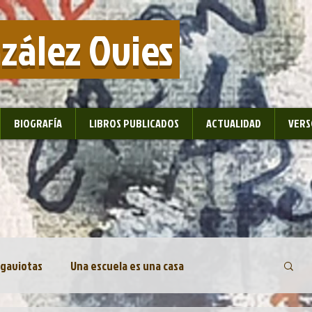
nzález Ovies
BIOGRAFÍA
LIBROS PUBLICADOS
ACTUALIDAD
VERS
 gaviotas
Una escuela es una casa