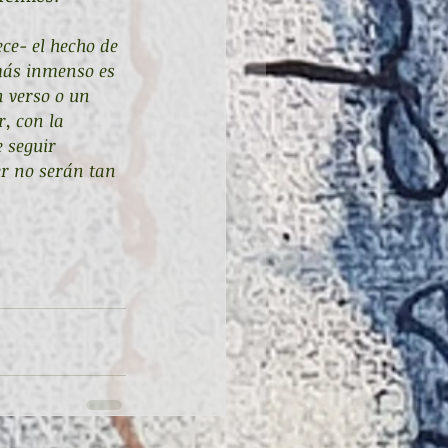
ce- el hecho de 
 más inmenso es 
n verso o un 
, con la 
 seguir 
er no serán tan 