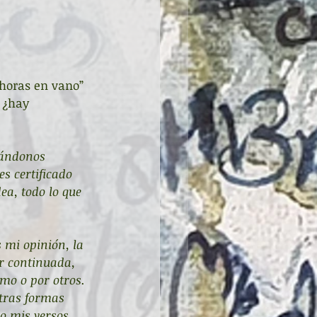
 horas en vano” 
 ¿hay 
sándonos 
s certificado 
ea, todo lo que 
 mi opinión, la 
r continuada, 
mo o por otros. 
otras formas 
o mis versos, 