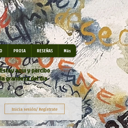
O
PROSA
RESEÑAS
Más
Estoy aquí y percibo
la grandeza del día
Inicia sesión/ Regístrate