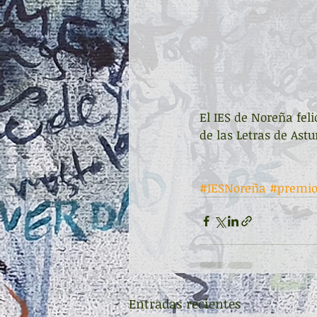
El IES de Noreña feli
de las Letras de Astu
#IESNoreña
#premio
Entradas recientes