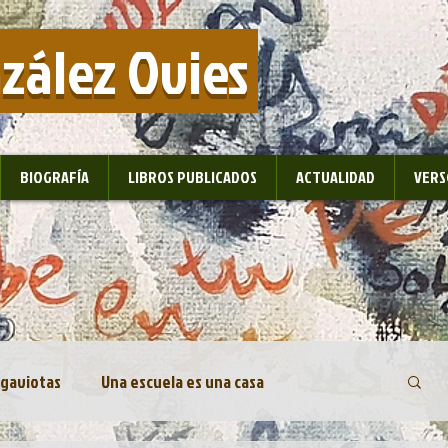
nzález Ovies
BIOGRAFÍA
LIBROS PUBLICADOS
ACTUALIDAD
VERS
 gaviotas
Una escuela es una casa