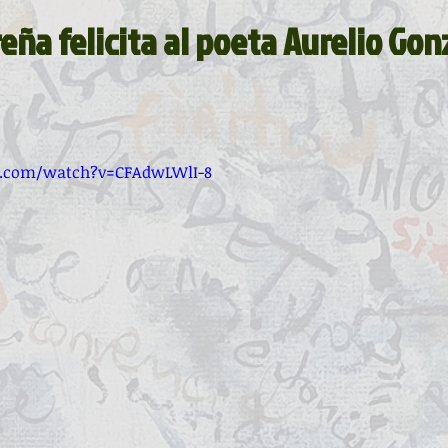
La ventana
BocArtes y Oficios
reña felicita al poeta Aurelio Gon
ucha
Asociación d'Escritores d'Asturies
e.com/watch?v=CFAdwLWlI-8
Fundación Princesa de Asturias
Una mitología
ada de la Poesía
Día del Libro
ardones
Recital
Taller literario
Pequeños pasos para grandes poetas