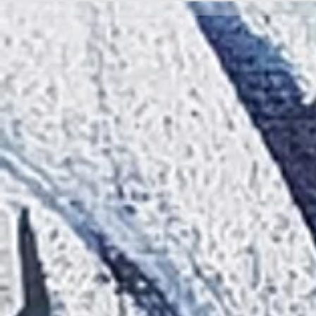
'Raigambre', de Agustín García y
RELATO Y POE
Aurelio González Ovies
GONZÁLEZ OVI