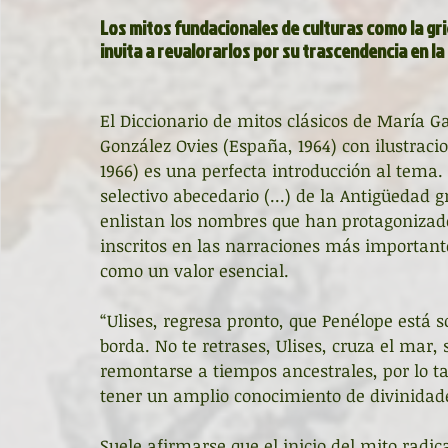
Los mitos fundacionales de culturas como la gr
invita a revalorarlos por su trascendencia en l
El Diccionario de mitos clásicos de María G
González Ovies (España, 1964) con ilustrac
1966) es una perfecta introducción al tema. 
selectivo abecedario (...) de la Antigüedad g
enlistan los nombres que han protagonizado 
inscritos en las narraciones más importante
como un valor esencial.
“Ulises, regresa pronto, que Penélope está s
borda. No te retrases, Ulises, cruza el mar, 
remontarse a tiempos ancestrales, por lo tan
tener un amplio conocimiento de divinidades
Suele afirmarse que el inicio del mito radi