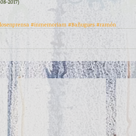
-08-2017)
ulosenprensa
#inmemoriam
#Bañugues
#ramón