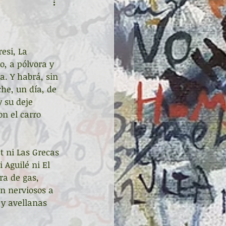
esi, La 
o, a pólvora y 
a. Y habrá, sin 
he, un día, de 
 su deje 
on el carro 
t ni Las Grecas 
 Aguilé ni El 
a de gas, 
n nerviosos a 
 y avellanas 