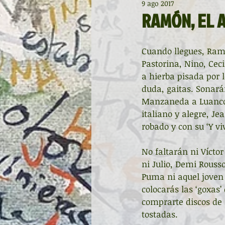
9 ago 2017
Diccionario de mitos clásicos
RAMÓN, EL 
Noche de Cumpleaños
La r
Cuando llegues, Ram
Pastorina, Nino, Ceci
a hierba pisada por l
Asturias Capital Mundial Poesía
duda, gaitas. Sonará
Manzaneda a Luanco,
italiano y alegre, Je
robado y con su ‘Y vi
Universidad de Oviedo
Corr
No faltarán ni Víctor
ni Julio, Demi Rousso
Día Mundial de la Poesía
Gal
Puma ni aquel joven 
colocarás las ‘goxas
comprarte discos de r
Entonces
Vengo del norte
tostadas.