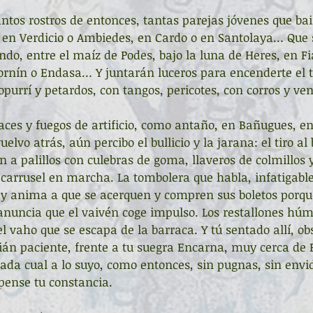
antos rostros de entonces, tantas parejas jóvenes que bail
 en Verdicio o Ambiedes, en Cardo o en Santolaya… Que 
do, entre el maíz de Podes, bajo la luna de Heres, en F
nín o Endasa… Y juntarán luceros para encenderte el t
purrí y petardos, con tangos, pericotes, con corros y ve
gaces y fuegos de artificio, como antaño, en Bañugues, e
elvo atrás, aún percibo el bullicio y la jarana: el tiro al
a palillos con culebras de goma, llaveros de colmillos y 
l carrusel en marcha. La tombolera que habla, infatigab
 anima a que se acerquen y compren sus boletos porqu
anuncia que el vaivén coge impulso. Los restallones húm
el vaho que se escapa de la barraca. Y tú sentado allí, o
án paciente, frente a tu suegra Encarna, muy cerca de Pa
ada cual a lo suyo, como entonces, sin pugnas, sin envid
pense tu constancia.