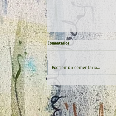
Comentarios
Escribir un comentario...
Inauguración de la exposición
'Raigambre', de Agustín García y
Aurelio González Ovies