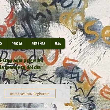
O
PROSA
RESEÑAS
Más
Estoy aquí y percibo
la grandeza del día
Inicia sesión/ Regístrate