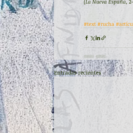
(
La Nueva España
, 2
#text
#rucha
#artíc
Entradas recientes