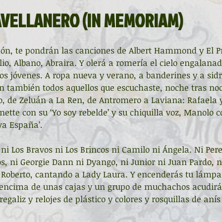
La ventana
BocArtes y Oficios
AVELLANERO (IN MEMORIAM)
ucha
Asociación d'Escritores d'Asturies
ón, te pondrán las canciones de Albert Hammond y El Pr
lio, Albano, Abraira. Y olerá a romería el cielo engalanad
os jóvenes. A ropa nueva y verano, a banderines y a sidr
Fundación Princesa de Asturias
Una mitología
n también todos aquellos que escuchaste, noche tras noc
 de Zeluán a La Ren, de Antromero a Laviana: Rafaela y
anette con su ‘Yo soy rebelde’ y su chiquilla voz, Manolo c
va España’.
ada de la Poesía
Día del Libro
 ni Los Bravos ni Los Brincos ni Camilo ni Ángela. Ni Pere
s, ni Georgie Dann ni Dyango, ni Junior ni Juan Pardo, ni
ardones
Recital
Taller literario
Roberto, cantando a Lady Laura. Y encenderás tu lámpar
’ encima de unas cajas y un grupo de muchachos acudirá
egaliz y relojes de plástico y colores y rosquillas de anís
Pequeños pasos para grandes poetas