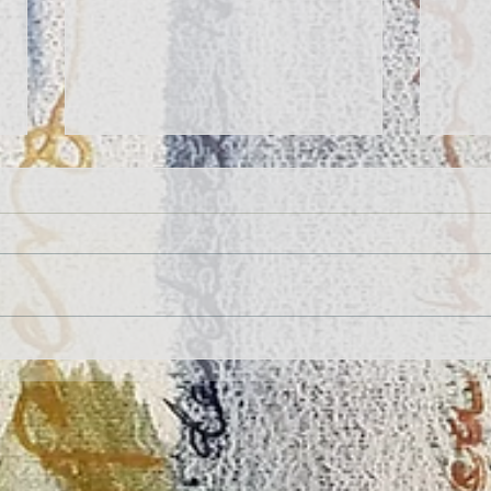
II CONCURSO INTERNACIONAL DE
Firma
RELATO Y POESÍA "POETA AURELIO
grand
GONZÁLEZ OVIES"
del L