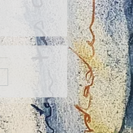
 de "Pequeños pasos para
es poetas" en Oviedo Feria
ibro - OFELIA