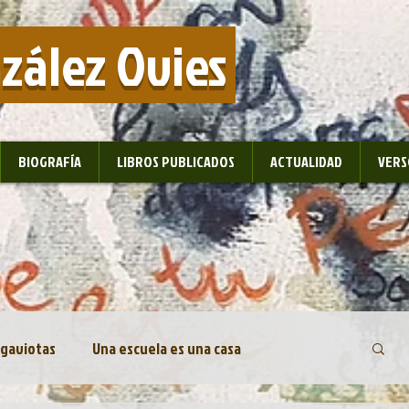
nzález Ovies
BIOGRAFÍA
LIBROS PUBLICADOS
ACTUALIDAD
VERS
 gaviotas
Una escuela es una casa