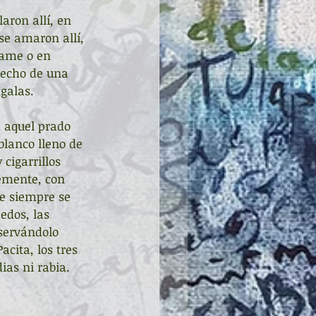
aron allí, en 
se amaron allí, 
iame o en 
echo de una 
ngalas.
n aquel prado 
 blanco lleno de 
cigarrillos 
lemente, con 
e siempre se 
edos, las 
bservándolo 
cita, los tres 
ias ni rabia. 