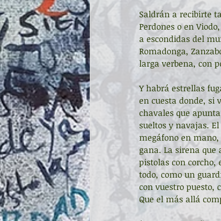
Saldrán a recibirte t
Perdones o en Viodo,
a escondidas del mun
Romadonga, Zanzabor
larga verbena, con po
Y habrá estrellas fu
en cuesta donde, si vu
chavales que apuntan 
sueltos y navajas. E
megáfono en mano, y
gana. La sirena que 
pistolas con corcho, 
todo, como un guardi
con vuestro puesto, c
Que el más allá com